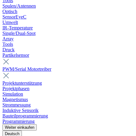
Tools
Spulen/Antennen
Optisch
SensorEyeC
Umwelt
IR-Temperature
Single/Dual-Spot
Array
Tools
Druck
Partikelsensor
PWM/Serial Motortreiber
Projektunterstützung
Projektphasen
Simulation
Magnetismus
Strommessung
Induktive Sensorik
Bauteilprogrammierung
Programmierung
Weiter einkaufen
Deutsch