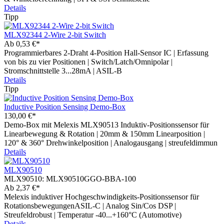
Details
Tipp
MLX92344 2-Wire 2-bit Switch
Ab
0,53 €*
Programmierbares 2-Draht 4-Position Hall-Sensor IC | Erfassung
von bis zu vier Positionen | Switch/Latch/Omnipolar |
Stromschnittstelle 3...28mA | ASIL-B
Details
Tipp
Inductive Position Sensing Demo-Box
130,00 €*
Demo-Box mit Melexis MLX90513 Induktiv-Positionssensor für
Linearbewegung & Rotation | 20mm & 150mm Linearposition |
120° & 360° Drehwinkelposition | Analogausgang | streufeldimmun
Details
MLX90510
MLX90510:
MLX90510GGO-BBA-100
Ab
2,37 €*
Melexis induktiver Hochgeschwindigkeits-Positionssensor für
RotationsbewegungenASIL-C | Analog Sin/Cos DSP |
Streufeldrobust | Temperatur -40...+160°C (Automotive)
Details