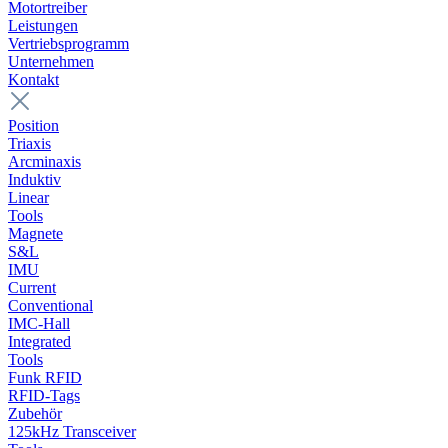
Motortreiber
Leistungen
Vertriebsprogramm
Unternehmen
Kontakt
Position
Triaxis
Arcminaxis
Induktiv
Linear
Tools
Magnete
S&L
IMU
Current
Conventional
IMC-Hall
Integrated
Tools
Funk RFID
RFID-Tags
Zubehör
125kHz Transceiver