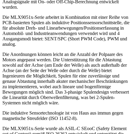
Analogsignale mit On- oder Off-Chip-Berechnung entwickelt
wurden.
Die MLX9051x-Serie arbeitet in Kombination mit einer Reihe von
PCB-basierten Spulen als induktive Positionssensorschnittstelle, die
für absolute Dreh- und Linearbewegungen/Positionserfassung in
Automobil- und Industrieanwendungen verwendet wird und 4
Ausgangsmodi bietet: SENT/SPC (Short PWM Code), PWM und
analog.
Die Anordnungen können leicht an die Anzahl der Polpaare des
Motors angepasst werden. Die Unterstützung für die Abtastung
sowohl auf der Achse (am Ende der Welle) als auch außerhalb der
Achse (an der Seite der Welle oder durch die Welle) bietet
Ingenieuren die Möglichkeit, Spulen für eine zuverlässige und
genaue Abtastung innerhalb akuter mechanischer Beschränkungen
zu implementieren, wobei auch lineare und bogenförmige
Bewegungen möglich sind. Das 3-phasige Spulendesign verbessert
die Linearität durch Oberwellenfilterung, was bei 2-Spulen-
Systemen nicht möglich wäre.
Die induktive Sensortechnologie ist von Haus aus immun gegen
magnetische Streufelder (ISO 11452-8).
Die MLX9051x-Serie wurde als ASIL-C SEooC (Safety Element
out of Context) gemäß ISO 26262 entwickelt und unterstützt die