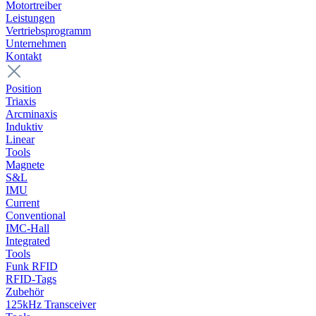
Motortreiber
Leistungen
Vertriebsprogramm
Unternehmen
Kontakt
Position
Triaxis
Arcminaxis
Induktiv
Linear
Tools
Magnete
S&L
IMU
Current
Conventional
IMC-Hall
Integrated
Tools
Funk RFID
RFID-Tags
Zubehör
125kHz Transceiver