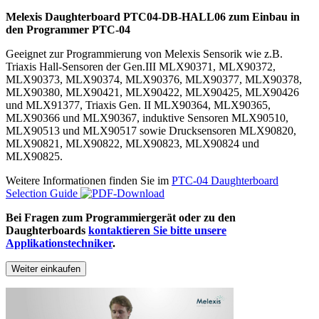
Melexis Daughterboard
PTC04-DB-HALL06
zum Einbau in
den Programmer PTC-04
Geeignet zur Programmierung von Melexis Sensorik wie z.B.
Triaxis Hall-Sensoren der Gen.III MLX90371, MLX90372,
MLX90373, MLX90374, MLX90376, MLX90377, MLX90378,
MLX90380, MLX90421, MLX90422, MLX90425, MLX90426
und MLX91377, Triaxis Gen. II MLX90364, MLX90365,
MLX90366 und MLX90367, induktive Sensoren MLX90510,
MLX90513 und MLX90517 sowie Drucksensoren MLX90820,
MLX90821, MLX90822, MLX90823, MLX90824 und
MLX90825.
Weitere Informationen finden Sie im
PTC-04 Daughterboard
Selection Guide
Bei Fragen zum Programmiergerät oder zu den
Daughterboards
kontaktieren Sie bitte unsere
Applikationstechniker
.
Weiter einkaufen