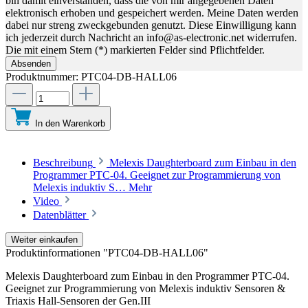
bin damit einverstanden, dass die von mir angegebenen Daten
elektronisch erhoben und gespeichert werden. Meine Daten werden
dabei nur streng zweckgebunden genutzt. Diese Einwilligung kann
ich jederzeit durch Nachricht an info@as-electronic.net widerrufen.
Die mit einem Stern (*) markierten Felder sind Pflichtfelder.
Absenden
Produktnummer:
PTC04-DB-HALL06
In den Warenkorb
Beschreibung
Melexis Daughterboard zum Einbau in den
Programmer PTC-04. Geeignet zur Programmierung von
Melexis induktiv S…
Mehr
Video
Datenblätter
Weiter einkaufen
Produktinformationen "PTC04-DB-HALL06"
Melexis Daughterboard zum Einbau in den Programmer PTC-04.
Geeignet zur Programmierung von Melexis induktiv Sensoren &
Triaxis Hall-Sensoren der Gen.III