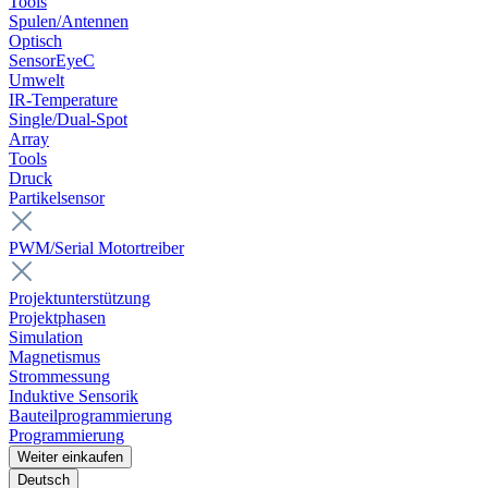
Tools
Spulen/Antennen
Optisch
SensorEyeC
Umwelt
IR-Temperature
Single/Dual-Spot
Array
Tools
Druck
Partikelsensor
PWM/Serial Motortreiber
Projektunterstützung
Projektphasen
Simulation
Magnetismus
Strommessung
Induktive Sensorik
Bauteilprogrammierung
Programmierung
Weiter einkaufen
Deutsch