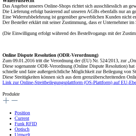
Widerrufsrecht
Das Angebot unseres Online-Shops richtet sich ausschliesslich an g
Die Lieferung erfolgt basierend auf unseren AGBs ebenfalls nur an 
Eine Widerrufsbelehrung ist gegenüber gewerblichen Kunden nicht er
Der Besteller erklärt mit seiner Zustimmung, dass er Unternehmer im
(Die Einwilligung erfolgt während des Bestellvogangs mit der Zus
Online Dispute Resolution (ODR-Verordnung)
Zum 09.01.2016 tritt die Verordnung der (EU) Nr. 524/2013, zur „Onli
Diese sogenannte ODR-Verordnung (Online Dispute Resolution) hat das
schnelle und faire außergerichtliche Möglichkeit zur Beilegung von St
Diese Streitigkeiten können sich aus dem grenzüberschreitenden Onl
Link zur Online-Streitbeilegungsplattform (OS-Plattform) auf EU-Eb
Produkte
Position
Current
Funk RFID
Optisch
Umwelt