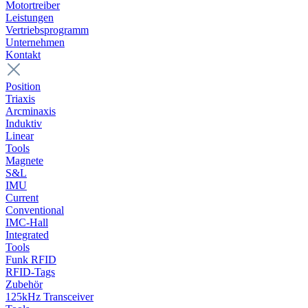
Motortreiber
Leistungen
Vertriebsprogramm
Unternehmen
Kontakt
Position
Triaxis
Arcminaxis
Induktiv
Linear
Tools
Magnete
S&L
IMU
Current
Conventional
IMC-Hall
Integrated
Tools
Funk RFID
RFID-Tags
Zubehör
125kHz Transceiver