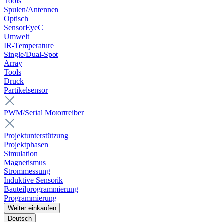
Tools
Spulen/Antennen
Optisch
SensorEyeC
Umwelt
IR-Temperature
Single/Dual-Spot
Array
Tools
Druck
Partikelsensor
PWM/Serial Motortreiber
Projektunterstützung
Projektphasen
Simulation
Magnetismus
Strommessung
Induktive Sensorik
Bauteilprogrammierung
Programmierung
Weiter einkaufen
Deutsch