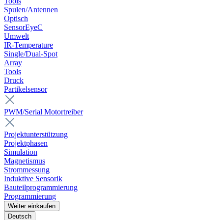
Tools
Spulen/Antennen
Optisch
SensorEyeC
Umwelt
IR-Temperature
Single/Dual-Spot
Array
Tools
Druck
Partikelsensor
PWM/Serial Motortreiber
Projektunterstützung
Projektphasen
Simulation
Magnetismus
Strommessung
Induktive Sensorik
Bauteilprogrammierung
Programmierung
Weiter einkaufen
Deutsch