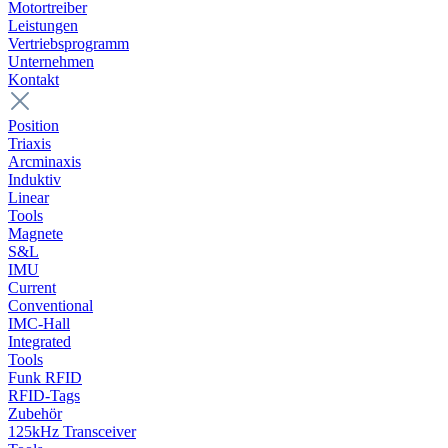
Motortreiber
Leistungen
Vertriebsprogramm
Unternehmen
Kontakt
Position
Triaxis
Arcminaxis
Induktiv
Linear
Tools
Magnete
S&L
IMU
Current
Conventional
IMC-Hall
Integrated
Tools
Funk RFID
RFID-Tags
Zubehör
125kHz Transceiver