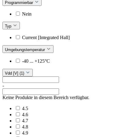
Programmierbar
Nein
Typ
Current [Integrated Hall]
Umgebungstemperatur
-40 ... +125°C
Vdd [V]
(1)
-
Keine Produkte in diesem Bereich verfügbar.
4.5
4.6
4.7
4.8
4.9