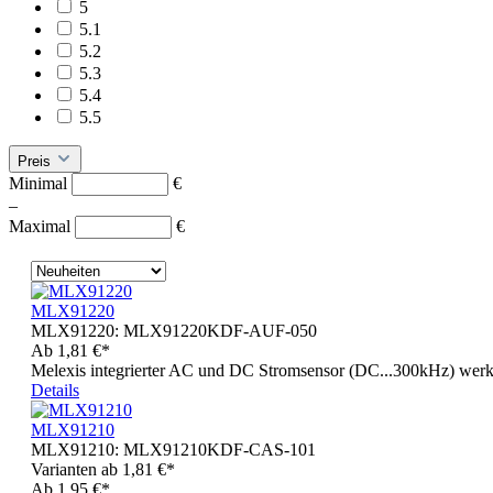
5
5.1
5.2
5.3
5.4
5.5
Preis
Minimal
€
–
Maximal
€
MLX91220
MLX91220:
MLX91220KDF-AUF-050
Ab
1,81 €*
Melexis integrierter AC und DC Stromsensor (DC...300kHz) we
Details
MLX91210
MLX91210:
MLX91210KDF-CAS-101
Varianten ab
1,81 €*
Ab
1,95 €*