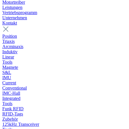
Motortreiber
Leistungen
Vertriebsprogramm
Unternehmen
Kontakt
Position
Triaxis
Arcminaxis
Induktiv
Linear
Tools
Magnete
S&L
IMU
Current
Conventional
IMC-Hall
Integrated
Tools
Funk RFID
RFID-Tags
Zubehör
125kHz Transceiver