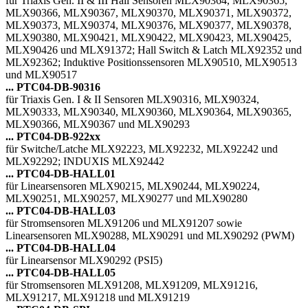
für Triaxis Gen. II & III Hall Sensoren MLX90364, MLX90365,
MLX90366, MLX90367, MLX90370, MLX90371, MLX90372,
MLX90373, MLX90374, MLX90376, MLX90377, MLX90378,
MLX90380, MLX90421, MLX90422, MLX90423, MLX90425,
MLX90426 und MLX91372; Hall Switch & Latch MLX92352 und
MLX92362; Induktive Positionssensoren MLX90510, MLX90513
und MLX90517
... PTC04-DB-90316
für Triaxis Gen. I & II Sensoren MLX90316, MLX90324,
MLX90333, MLX90340, MLX90360, MLX90364, MLX90365,
MLX90366, MLX90367 und MLX90293
... PTC04-DB-922xx
für Switche/Latche MLX92223, MLX92232, MLX92242 und
MLX92292; INDUXIS MLX92442
... PTC04-DB-HALL01
für Linearsensoren MLX90215, MLX90244, MLX90224,
MLX90251, MLX90257, MLX90277 und MLX90280
... PTC04-DB-HALL03
für Stromsensoren MLX91206 und MLX91207 sowie
Linearsensoren MLX90288, MLX90291 und MLX90292 (PWM)
... PTC04-DB-HALL04
für Linearsensor MLX90292 (PSI5)
... PTC04-DB-HALL05
für Stromsensoren MLX91208, MLX91209, MLX91216,
MLX91217, MLX91218 und MLX91219