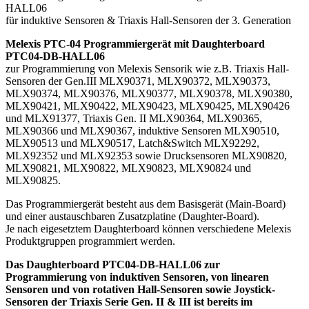
HALL06
für induktive Sensoren & Triaxis Hall-Sensoren der 3. Generation
Melexis PTC-04 Programmiergerät mit Daughterboard
PTC04-DB-HALL06
zur Programmierung von Melexis Sensorik wie z.B. Triaxis Hall-
Sensoren der Gen.III MLX90371, MLX90372, MLX90373,
MLX90374, MLX90376, MLX90377, MLX90378, MLX90380,
MLX90421, MLX90422, MLX90423, MLX90425, MLX90426
und MLX91377, Triaxis Gen. II MLX90364, MLX90365,
MLX90366 und MLX90367, induktive Sensoren MLX90510,
MLX90513 und MLX90517, Latch&Switch MLX92292,
MLX92352 und MLX92353 sowie Drucksensoren MLX90820,
MLX90821, MLX90822, MLX90823, MLX90824 und
MLX90825.
Das Programmiergerät besteht aus dem Basisgerät (Main-Board)
und einer austauschbaren Zusatzplatine (Daughter-Board).
Je nach eigesetztem Daughterboard können verschiedene Melexis
Produktgruppen programmiert werden.
Das Daughterboard PTC04-DB-HALL06 zur
Programmierung von induktiven Sensoren, von linearen
Sensoren und von rotativen Hall-Sensoren sowie Joystick-
Sensoren der Triaxis Serie Gen. II & III ist bereits im