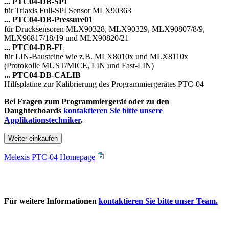
... PTC04-DB-SPI
für Triaxis Full-SPI Sensor MLX90363
... PTC04-DB-Pressure01
für Drucksensoren MLX90328, MLX90329, MLX90807/8/9,
MLX90817/18/19 und MLX90820/21
... PTC04-DB-FL
für LIN-Bausteine wie z.B. MLX8010x und MLX8110x
(Protokolle MUST/MICE, LIN und Fast-LIN)
... PTC04-DB-CALIB
Hilfsplatine zur Kalibrierung des Programmiergerätes PTC-04
Bei Fragen zum Programmiergerät oder zu den
Daughterboards
kontaktieren Sie bitte unsere
Applikationstechniker
.
Weiter einkaufen
Melexis PTC-04 Homepage
Für weitere Informationen
kontaktieren Sie bitte unser Team.