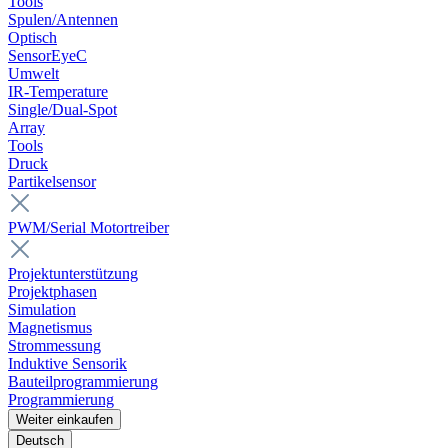
Tools
Spulen/Antennen
Optisch
SensorEyeC
Umwelt
IR-Temperature
Single/Dual-Spot
Array
Tools
Druck
Partikelsensor
PWM/Serial Motortreiber
Projektunterstützung
Projektphasen
Simulation
Magnetismus
Strommessung
Induktive Sensorik
Bauteilprogrammierung
Programmierung
Weiter einkaufen
Deutsch