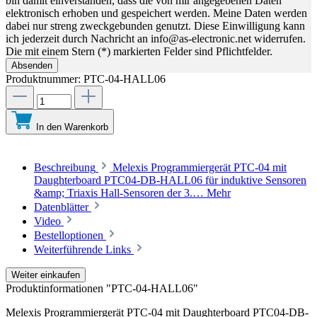
bin damit einverstanden, dass die von mir angegebenen Daten
elektronisch erhoben und gespeichert werden. Meine Daten werden
dabei nur streng zweckgebunden genutzt. Diese Einwilligung kann
ich jederzeit durch Nachricht an info@as-electronic.net widerrufen.
Die mit einem Stern (*) markierten Felder sind Pflichtfelder.
Absenden
Produktnummer:
PTC-04-HALL06
In den Warenkorb
Beschreibung
Melexis Programmiergerät PTC-04 mit
Daughterboard PTC04-DB-HALL06 für induktive Sensoren
&amp; Triaxis Hall-Sensoren der 3.…
Mehr
Datenblätter
Video
Bestelloptionen
Weiterführende Links
Weiter einkaufen
Produktinformationen "PTC-04-HALL06"
Melexis Programmiergerät PTC-04 mit Daughterboard PTC04-DB-