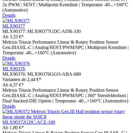
2x PWM / SENT | Multipoint Kennlinie | Temperatur -40...+160°C
(Automotive)
Details
MLX90377
MLX90377:
MLX90377GDC-ADB-330
Ab
3,33 €*
Melexis Triaxis Performance Linear & Rotary Position Sensor
Gen.IIIASIL-C | Analog/SENT/PWM/SPC | Multipoint Kennlinie |
Temperatur -40...+160°C (Automotive)
Details
MLX90376
MLX90376:
MLX90376GGO-ABA-680
Varianten ab
2,44 €*
Ab
4,37 €*
Melexis Triaxis Performance Linear & Rotary Position Sensor
Gen.IIIASIL-C | Analog/SENT/PWM/SPC | 360° Streufeldrobust |
Dual Stacked-DIE Option | Temperatur -40...+160°C (Automotive)
Details
MLX90372GDC-ACE-100
Ab
1,80 €*
Melexis Triaxis Linear & Rotary Position Sensor Gen.III ASIL-C |