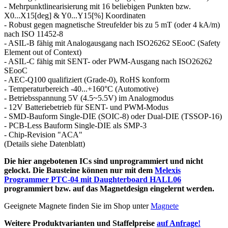
- Mehrpunktlinearisierung mit 16 beliebigen Punkten bzw.
X0...X15[deg] & Y0...Y15[%] Koordinaten
- Robust gegen magnetische Streufelder bis zu 5 mT (oder 4 kA/m)
nach ISO 11452-8
- ASIL-B fähig mit Analogausgang nach ISO26262 SEooC (Safety
Element out of Context)
- ASIL-C fähig mit SENT- oder PWM-Ausgang nach ISO26262
SEooC
- AEC-Q100 qualifiziert (Grade-0), RoHS konform
- Temperaturbereich -40...+160°C (Automotive)
- Betriebsspannung 5V (4.5~5.5V) im Analogmodus
- 12V Batteriebetrieb für SENT- und PWM-Modus
- SMD-Bauform Single-DIE (SOIC-8) oder Dual-DIE (TSSOP-16)
- PCB-Less Bauform Single-DIE als SMP-3
- Chip-Revision "ACA"
(Details siehe Datenblatt)
Die hier angebotenen ICs sind unprogrammiert und nicht
gelockt. Die Bausteine können nur mit dem
Melexis
Programmer PTC-04 mit Daughterboard HALL06
programmiert bzw. auf das Magnetdesign eingelernt werden.
Geeignete Magnete finden Sie im Shop unter
Magnete
Weitere Produktvarianten und Staffelpreise
auf Anfrage!