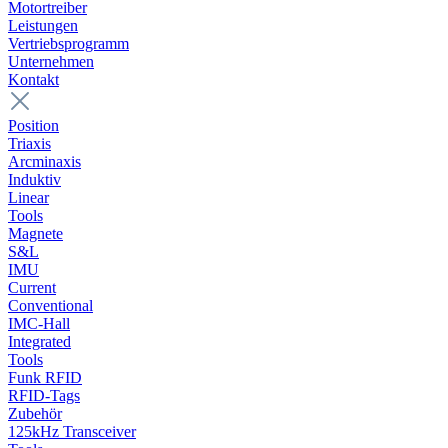
Motortreiber
Leistungen
Vertriebsprogramm
Unternehmen
Kontakt
Position
Triaxis
Arcminaxis
Induktiv
Linear
Tools
Magnete
S&L
IMU
Current
Conventional
IMC-Hall
Integrated
Tools
Funk RFID
RFID-Tags
Zubehör
125kHz Transceiver