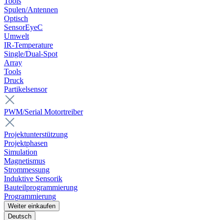
Tools
Spulen/Antennen
Optisch
SensorEyeC
Umwelt
IR-Temperature
Single/Dual-Spot
Array
Tools
Druck
Partikelsensor
PWM/Serial Motortreiber
Projektunterstützung
Projektphasen
Simulation
Magnetismus
Strommessung
Induktive Sensorik
Bauteilprogrammierung
Programmierung
Weiter einkaufen
Deutsch