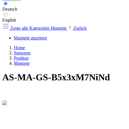
Deutsch
English
Zeige alle Kategorien
Magnete
Zurück
Magnete anzeigen
Home
Sensoren
Position
Magnete
AS-MA-GS-B5x3xM7NiNd