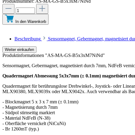
Produktnummer:
AS-MA-GS-B5x3xM7NiNd
In den Warenkorb
Beschreibung
Sensormagnet, Gebermagnet, magnetisiert d
Weiter einkaufen
Produktinformationen "AS-MA-GS-B5x3xM7NiNd"
Sensormagnet, Gebermagnet, magnetisiert durch 7mm, NdFeB vernic
Quadermagnet Abmessung 5x3x7mm (± 0.1mm) magnetisiert d
Quadermagnet für berührungslose Drehwinkel-, Joystick- oder 
MLX90380, MLX9039x oder MLX9042x. Auch verwendbar als Back-B
- Blockmagnet 5 x 3 x 7 mm (± 0.1mm)
- Magnetisierung durch 7mm
- Südpol stirnseitig markiert
- Material NdFeB (N-38)
- Oberfläche vernickelt (NiCuNi)
- Br 1260mT (typ.)