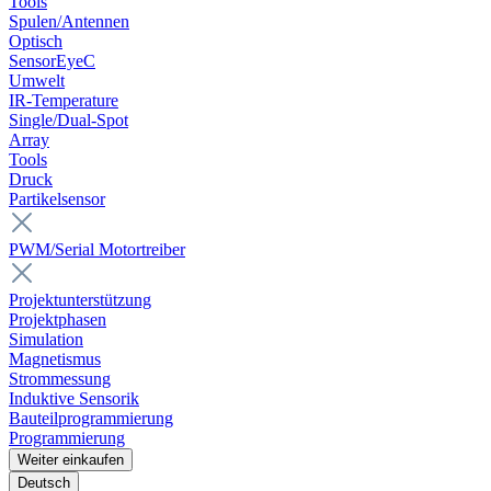
Tools
Spulen/Antennen
Optisch
SensorEyeC
Umwelt
IR-Temperature
Single/Dual-Spot
Array
Tools
Druck
Partikelsensor
PWM/Serial Motortreiber
Projektunterstützung
Projektphasen
Simulation
Magnetismus
Strommessung
Induktive Sensorik
Bauteilprogrammierung
Programmierung
Weiter einkaufen
Deutsch