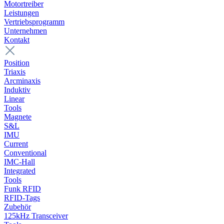
Motortreiber
Leistungen
Vertriebsprogramm
Unternehmen
Kontakt
Position
Triaxis
Arcminaxis
Induktiv
Linear
Tools
Magnete
S&L
IMU
Current
Conventional
IMC-Hall
Integrated
Tools
Funk RFID
RFID-Tags
Zubehör
125kHz Transceiver