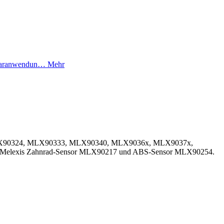
inearanwendun…
Mehr
316, MLX90324, MLX90333, MLX90340, MLX9036x, MLX9037x,
B. Melexis Zahnrad-Sensor MLX90217 und ABS-Sensor MLX90254.