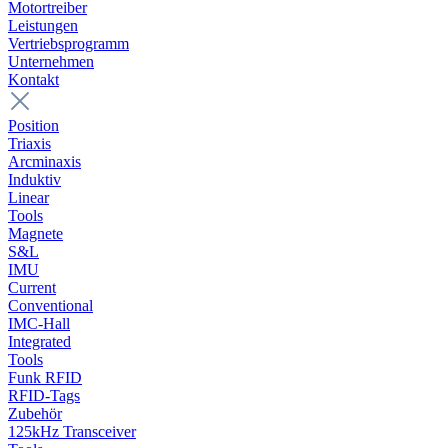
Motortreiber
Leistungen
Vertriebsprogramm
Unternehmen
Kontakt
Position
Triaxis
Arcminaxis
Induktiv
Linear
Tools
Magnete
S&L
IMU
Current
Conventional
IMC-Hall
Integrated
Tools
Funk RFID
RFID-Tags
Zubehör
125kHz Transceiver