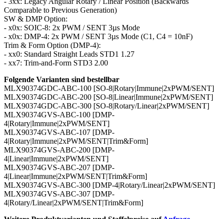
- 3xx: Legacy Angular Rotary / Linear Position (Backwards
Comparable to Previous Generation)
SW & DMP Option:
- x0x: SOIC-8: 2x PWM / SENT 3µs Mode
- x0x: DMP-4: 2x PWM / SENT 3µs Mode (C1, C4 = 10nF)
Trim & Form Option (DMP-4):
- xx0: Standard Straight Leads STD1 1.27
- xx7: Trim-and-Form STD3 2.00
Folgende Varianten sind bestellbar
MLX90374GDC-ABC-100 [SO-8|Rotary|Immune|2xPWM/SENT]
MLX90374GDC-ABC-200 [SO-8|Linear|Immune|2xPWM/SENT]
MLX90374GDC-ABC-300 [SO-8|Rotary/Linear|2xPWM/SENT]
MLX90374GVS-ABC-100 [DMP-
4|Rotary|Immune|2xPWM/SENT]
MLX90374GVS-ABC-107 [DMP-
4|Rotary|Immune|2xPWM/SENT|Trim&Form]
MLX90374GVS-ABC-200 [DMP-
4|Linear|Immune|2xPWM/SENT]
MLX90374GVS-ABC-207 [DMP-
4|Linear|Immune|2xPWM/SENT|Trim&Form]
MLX90374GVS-ABC-300 [DMP-4|Rotary/Linear|2xPWM/SENT]
MLX90374GVS-ABC-307 [DMP-
4|Rotary/Linear|2xPWM/SENT|Trim&Form]