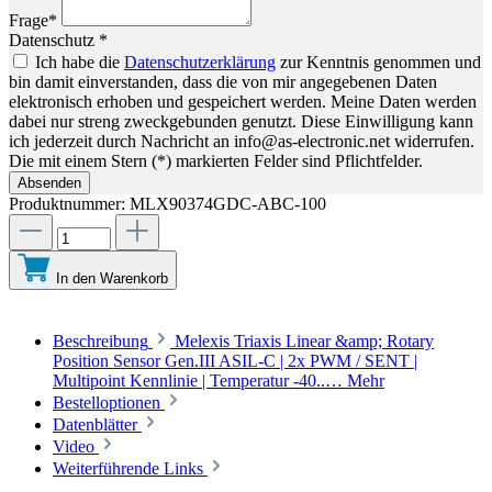
Frage*
Datenschutz *
Ich habe die
Datenschutzerklärung
zur Kenntnis genommen und
bin damit einverstanden, dass die von mir angegebenen Daten
elektronisch erhoben und gespeichert werden. Meine Daten werden
dabei nur streng zweckgebunden genutzt. Diese Einwilligung kann
ich jederzeit durch Nachricht an info@as-electronic.net widerrufen.
Die mit einem Stern (*) markierten Felder sind Pflichtfelder.
Absenden
Produktnummer:
MLX90374GDC-ABC-100
In den Warenkorb
Beschreibung
Melexis Triaxis Linear &amp; Rotary
Position Sensor Gen.III ASIL-C | 2x PWM / SENT |
Multipoint Kennlinie | Temperatur -40..…
Mehr
Bestelloptionen
Datenblätter
Video
Weiterführende Links