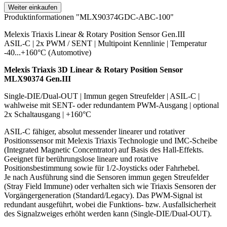
Weiter einkaufen
Produktinformationen "MLX90374GDC-ABC-100"
Melexis Triaxis Linear & Rotary Position Sensor Gen.III
ASIL-C | 2x PWM / SENT | Multipoint Kennlinie | Temperatur
-40...+160°C (Automotive)
Melexis Triaxis 3D Linear & Rotary Position Sensor
MLX90374 Gen.III
Single-DIE/Dual-OUT | Immun gegen Streufelder | ASIL-C |
wahlweise mit SENT- oder redundantem PWM-Ausgang | optional
2x Schaltausgang | +160°C
ASIL-C fähiger, absolut messender linearer und rotativer
Positionssensor mit Melexis Triaxis Technologie und IMC-Scheibe
(Integrated Magnetic Concentrator) auf Basis des Hall-Effekts.
Geeignet für berührungslose lineare und rotative
Positionsbestimmung sowie für 1/2-Joysticks oder Fahrhebel.
Je nach Ausführung sind die Sensoren immun gegen Streufelder
(Stray Field Immune) oder verhalten sich wie Triaxis Sensoren der
Vorgängergeneration (Standard/Legacy). Das PWM-Signal ist
redundant ausgeführt, wobei die Funktions- bzw. Ausfallsicherheit
des Signalzweiges erhöht werden kann (Single-DIE/Dual-OUT).