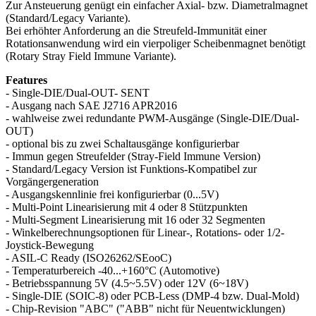
Zur Ansteuerung genügt ein einfacher Axial- bzw. Diametralmagnet
(Standard/Legacy Variante).
Bei erhöhter Anforderung an die Streufeld-Immunität einer
Rotationsanwendung wird ein vierpoliger Scheibenmagnet benötigt
(Rotary Stray Field Immune Variante).
Features
- Single-DIE/Dual-OUT- SENT
- Ausgang nach SAE J2716 APR2016
- wahlweise zwei redundante PWM-Ausgänge (Single-DIE/Dual-
OUT)
- optional bis zu zwei Schaltausgänge konfigurierbar
- Immun gegen Streufelder (Stray-Field Immune Version)
- Standard/Legacy Version ist Funktions-Kompatibel zur
Vorgängergeneration
- Ausgangskennlinie frei konfigurierbar (0...5V)
- Multi-Point Linearisierung mit 4 oder 8 Stützpunkten
- Multi-Segment Linearisierung mit 16 oder 32 Segmenten
- Winkelberechnungsoptionen für Linear-, Rotations- oder 1/2-
Joystick-Bewegung
- ASIL-C Ready (ISO26262/SEooC)
- Temperaturbereich -40...+160°C (Automotive)
- Betriebsspannung 5V (4.5~5.5V) oder 12V (6~18V)
- Single-DIE (SOIC-8) oder PCB-Less (DMP-4 bzw. Dual-Mold)
- Chip-Revision "ABC" ("ABB" nicht für Neuentwicklungen)