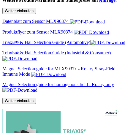
Weitere Produktvarianten und Staffelpreise auf
Anfrage
.
Weiter einkaufen
Datenblatt zum Sensor MLX90374
Produktflyer zum Sensor MLX90374
Triaxis® & Hall Selection Guide (Automotive)
Triaxis® & Hall Selection Guide (Industrial & Consumer)
Magnet Selection guide for MLX9037x - Rotary Stray-Field
Immune Mode
Magnet Selection guide for homogenous field - Rotary only
Weiter einkaufen