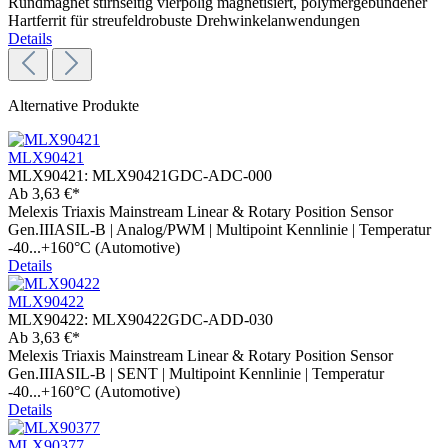
Rundmagnet stirnseitig vierpolig magnetisiert, polymergebundener
Hartferrit für streufeldrobuste Drehwinkelanwendungen
Details
Alternative Produkte
MLX90421
MLX90421:
MLX90421GDC-ADC-000
Ab
3,63 €*
Melexis Triaxis Mainstream Linear & Rotary Position Sensor
Gen.IIIASIL-B | Analog/PWM | Multipoint Kennlinie | Temperatur
-40...+160°C (Automotive)
Details
MLX90422
MLX90422:
MLX90422GDC-ADD-030
Ab
3,63 €*
Melexis Triaxis Mainstream Linear & Rotary Position Sensor
Gen.IIIASIL-B | SENT | Multipoint Kennlinie | Temperatur
-40...+160°C (Automotive)
Details
MLX90377