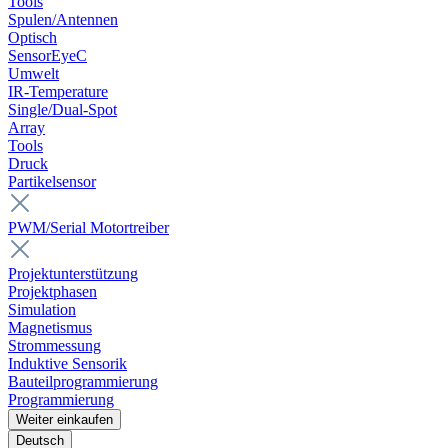
Tools
Spulen/Antennen
Optisch
SensorEyeC
Umwelt
IR-Temperature
Single/Dual-Spot
Array
Tools
Druck
Partikelsensor
PWM/Serial Motortreiber
Projektunterstützung
Projektphasen
Simulation
Magnetismus
Strommessung
Induktive Sensorik
Bauteilprogrammierung
Programmierung
Weiter einkaufen
Deutsch