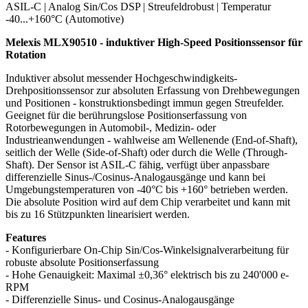
ASIL-C | Analog Sin/Cos DSP | Streufeldrobust | Temperatur
-40...+160°C (Automotive)
Melexis MLX90510 - induktiver High-Speed Positionssensor für
Rotation
Induktiver absolut messender Hochgeschwindigkeits-
Drehpositionssensor zur absoluten Erfassung von Drehbewegungen
und Positionen - konstruktionsbedingt immun gegen Streufelder.
Geeignet für die berührungslose Positionserfassung von
Rotorbewegungen in Automobil-, Medizin- oder
Industrieanwendungen - wahlweise am Wellenende (End-of-Shaft),
seitlich der Welle (Side-of-Shaft) oder durch die Welle (Through-
Shaft). Der Sensor ist ASIL-C fähig, verfügt über anpassbare
differenzielle Sinus-/Cosinus-Analogausgänge und kann bei
Umgebungstemperaturen von -40°C bis +160° betrieben werden.
Die absolute Position wird auf dem Chip verarbeitet und kann mit
bis zu 16 Stützpunkten linearisiert werden.
Features
- Konfigurierbare On-Chip Sin/Cos-Winkelsignalverarbeitung für
robuste absolute Positionserfassung
- Hohe Genauigkeit: Maximal ±0,36° elektrisch bis zu 240'000 e-
RPM
- Differenzielle Sinus- und Cosinus-Analogausgänge