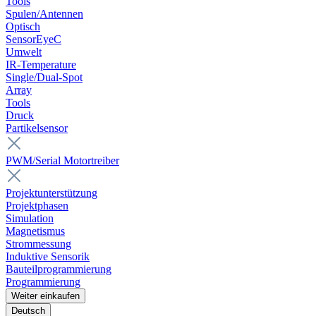
Tools
Spulen/Antennen
Optisch
SensorEyeC
Umwelt
IR-Temperature
Single/Dual-Spot
Array
Tools
Druck
Partikelsensor
PWM/Serial Motortreiber
Projektunterstützung
Projektphasen
Simulation
Magnetismus
Strommessung
Induktive Sensorik
Bauteilprogrammierung
Programmierung
Weiter einkaufen
Deutsch