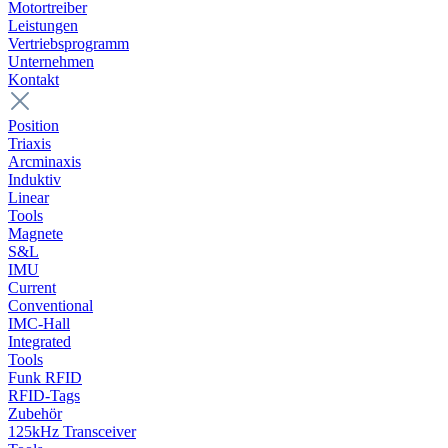
Motortreiber
Leistungen
Vertriebsprogramm
Unternehmen
Kontakt
Position
Triaxis
Arcminaxis
Induktiv
Linear
Tools
Magnete
S&L
IMU
Current
Conventional
IMC-Hall
Integrated
Tools
Funk RFID
RFID-Tags
Zubehör
125kHz Transceiver