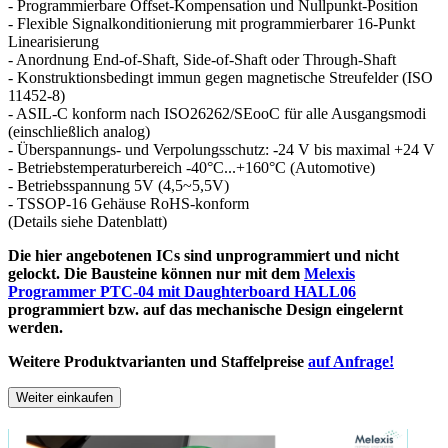
- Programmierbare Offset-Kompensation und Nullpunkt-Position
- Flexible Signalkonditionierung mit programmierbarer 16-Punkt
Linearisierung
- Anordnung End-of-Shaft, Side-of-Shaft oder Through-Shaft
- Konstruktionsbedingt immun gegen magnetische Streufelder (ISO
11452-8)
- ASIL-C konform nach ISO26262/SEooC für alle Ausgangsmodi
(einschließlich analog)
- Überspannungs- und Verpolungsschutz: -24 V bis maximal +24 V
- Betriebstemperaturbereich -40°C...+160°C (Automotive)
- Betriebsspannung 5V (4,5~5,5V)
- TSSOP-16 Gehäuse RoHS-konform
(Details siehe Datenblatt)
Die hier angebotenen ICs sind unprogrammiert und nicht
gelockt. Die Bausteine können nur mit dem
Melexis
Programmer PTC-04 mit Daughterboard HALL06
programmiert bzw. auf das mechanische Design eingelernt
werden.
Weitere Produktvarianten und Staffelpreise
auf Anfrage!
Weiter einkaufen