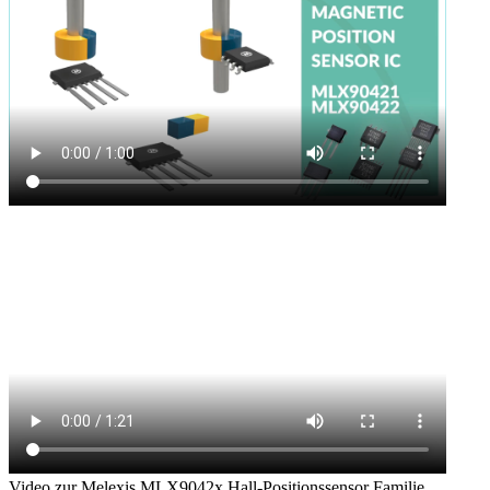
Video zur Melexis MLX9042x Hall-Positionssensor Familie