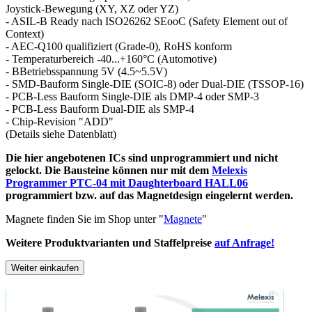
Joystick-Bewegung (XY, XZ oder YZ)
- ASIL-B Ready nach ISO26262 SEooC (Safety Element out of
Context)
- AEC-Q100 qualifiziert (Grade-0), RoHS konform
- Temperaturbereich -40...+160°C (Automotive)
- BBetriebsspannung 5V (4.5~5.5V)
- SMD-Bauform Single-DIE (SOIC-8) oder Dual-DIE (TSSOP-16)
- PCB-Less Bauform Single-DIE als DMP-4 oder SMP-3
- PCB-Less Bauform Dual-DIE als SMP-4
- Chip-Revision "ADD"
(Details siehe Datenblatt)
Die hier angebotenen ICs sind unprogrammiert und nicht
gelockt. Die Bausteine können nur mit dem
Melexis
Programmer PTC-04 mit Daughterboard HALL06
programmiert bzw. auf das Magnetdesign eingelernt werden.
Magnete finden Sie im Shop unter "
Magnete
"
Weitere Produktvarianten und Staffelpreise
auf Anfrage!
Weiter einkaufen