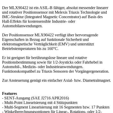
Der MLX90422 ist ein ASIL-B fähiger, absolut messender linearer
und rotativer Positionssensor mit Melexis Triaxis Technologie und
IMC-Struktur (Integrated Magnetic Concentrator) auf Basis des
Hall-Effekts für kostensensible Industrie- oder
Automobilanwendungen.
Der Positionssensor MLX90422 verfügt über hervorragende
Eigenschaften in Bezug auf funktionale Sicherheit und
elektromagnetische Verträglichkeit (EMV) und unterstützt
Betriebstemperaturen bis zu 160°C.
Er ist geeignet für berührungslose lineare und rotative
Positionsbestimmung sowie für 1/2-Joysticks oder Fahrhebel in
Automobil-, Medizin- oder Industrieanwendungen.
Funktionskompatibel zu Triaxis Sensoren der Vorgängergeneration.
Zur Ansteuerung genügt ein einfacher Axial- bzw. Diametralmagnet.
Features
- SENT-Ausgang (SAE J2716 APR2016)
- Multi-Point Linearisierung mit 4 Stützpunkten
- Multi-Segment Linearisierung mit 16 Segmenten bzw. 17 Punkten
- Winkelberechnungsoptionen für Linear-, Rotations- oder 1/2-