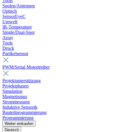
Tools
Spulen/Antennen
Optisch
SensorEyeC
Umwelt
IR-Temperature
Single/Dual-Spot
Array
Tools
Druck
Partikelsensor
PWM/Serial Motortreiber
Projektunterstützung
Projektphasen
Simulation
Magnetismus
Strommessung
Induktive Sensorik
Bauteilprogrammierung
Programmierung
Weiter einkaufen
Deutsch