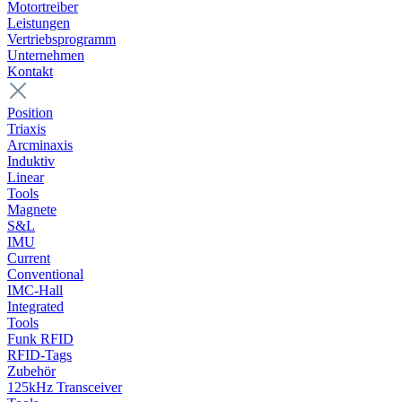
Motortreiber
Leistungen
Vertriebsprogramm
Unternehmen
Kontakt
Position
Triaxis
Arcminaxis
Induktiv
Linear
Tools
Magnete
S&L
IMU
Current
Conventional
IMC-Hall
Integrated
Tools
Funk RFID
RFID-Tags
Zubehör
125kHz Transceiver