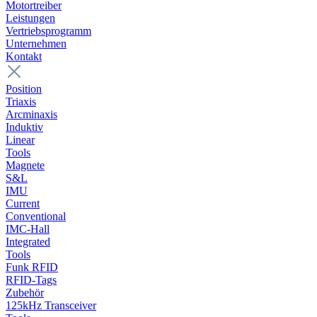
Motortreiber
Leistungen
Vertriebsprogramm
Unternehmen
Kontakt
Position
Triaxis
Arcminaxis
Induktiv
Linear
Tools
Magnete
S&L
IMU
Current
Conventional
IMC-Hall
Integrated
Tools
Funk RFID
RFID-Tags
Zubehör
125kHz Transceiver