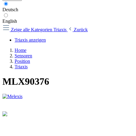
Deutsch
English
Zeige alle Kategorien
Triaxis
Zurück
Triaxis anzeigen
Home
Sensoren
Position
Triaxis
MLX90376