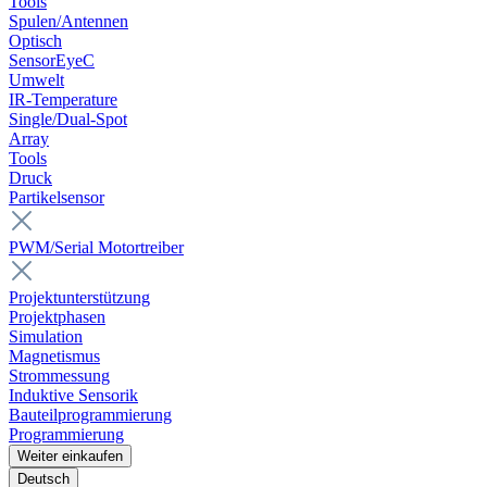
Tools
Spulen/Antennen
Optisch
SensorEyeC
Umwelt
IR-Temperature
Single/Dual-Spot
Array
Tools
Druck
Partikelsensor
PWM/Serial Motortreiber
Projektunterstützung
Projektphasen
Simulation
Magnetismus
Strommessung
Induktive Sensorik
Bauteilprogrammierung
Programmierung
Weiter einkaufen
Deutsch