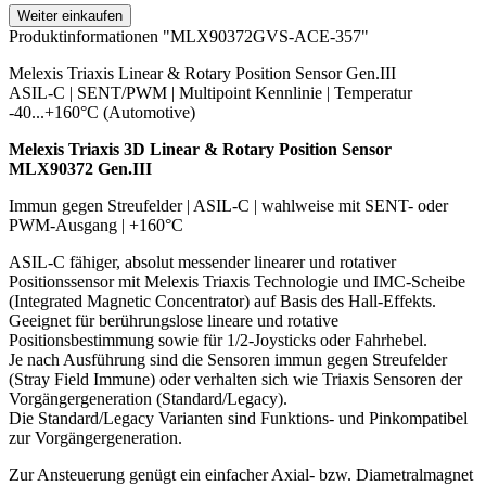
Weiter einkaufen
Produktinformationen "MLX90372GVS-ACE-357"
Melexis Triaxis Linear & Rotary Position Sensor Gen.III
ASIL-C | SENT/PWM | Multipoint Kennlinie | Temperatur
-40...+160°C (Automotive)
Melexis Triaxis 3D Linear & Rotary Position Sensor
MLX90372 Gen.III
Immun gegen Streufelder | ASIL-C | wahlweise mit SENT- oder
PWM-Ausgang | +160°C
ASIL-C fähiger, absolut messender linearer und rotativer
Positionssensor mit Melexis Triaxis Technologie und IMC-Scheibe
(Integrated Magnetic Concentrator) auf Basis des Hall-Effekts.
Geeignet für berührungslose lineare und rotative
Positionsbestimmung sowie für 1/2-Joysticks oder Fahrhebel.
Je nach Ausführung sind die Sensoren immun gegen Streufelder
(Stray Field Immune) oder verhalten sich wie Triaxis Sensoren der
Vorgängergeneration (Standard/Legacy).
Die Standard/Legacy Varianten sind Funktions- und Pinkompatibel
zur Vorgängergeneration.
Zur Ansteuerung genügt ein einfacher Axial- bzw. Diametralmagnet