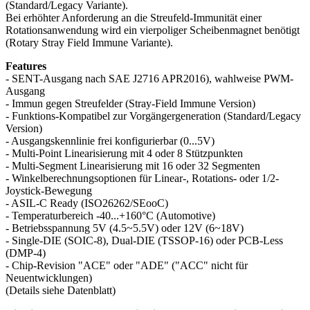
(Standard/Legacy Variante).
Bei erhöhter Anforderung an die Streufeld-Immunität einer
Rotationsanwendung wird ein vierpoliger Scheibenmagnet benötigt
(Rotary Stray Field Immune Variante).
Features
- SENT-Ausgang nach SAE J2716 APR2016), wahlweise PWM-
Ausgang
- Immun gegen Streufelder (Stray-Field Immune Version)
- Funktions-Kompatibel zur Vorgängergeneration (Standard/Legacy
Version)
- Ausgangskennlinie frei konfigurierbar (0...5V)
- Multi-Point Linearisierung mit 4 oder 8 Stützpunkten
- Multi-Segment Linearisierung mit 16 oder 32 Segmenten
- Winkelberechnungsoptionen für Linear-, Rotations- oder 1/2-
Joystick-Bewegung
- ASIL-C Ready (ISO26262/SEooC)
- Temperaturbereich -40...+160°C (Automotive)
- Betriebsspannung 5V (4.5~5.5V) oder 12V (6~18V)
- Single-DIE (SOIC-8), Dual-DIE (TSSOP-16) oder PCB-Less
(DMP-4)
- Chip-Revision "ACE" oder "ADE" ("ACC" nicht für
Neuentwicklungen)
(Details siehe Datenblatt)