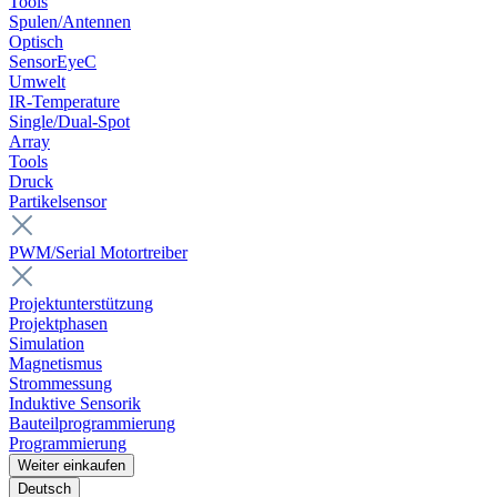
Tools
Spulen/Antennen
Optisch
SensorEyeC
Umwelt
IR-Temperature
Single/Dual-Spot
Array
Tools
Druck
Partikelsensor
PWM/Serial Motortreiber
Projektunterstützung
Projektphasen
Simulation
Magnetismus
Strommessung
Induktive Sensorik
Bauteilprogrammierung
Programmierung
Weiter einkaufen
Deutsch