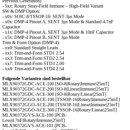
Previous Generation)
- 5xx: Rotary Stray-Field Immune – High-Field Variant
SW & DMP Option:
- x0x: SOIC-8/TSSOP-16: SENT 3µs Mode
- x0x: DMP-4 Pinout A, SENT 3µs Mode & Standard 4.7nF
Capacitor
- x1x: DMP-4 Pinout A, SENT 3µs Mode & 10nF Capacitor
- x5x: DMP-4 Pinout B, SENT 3µs Mode
Trim & Form Option (DMP-4):
- xx0: Standard Straight Leads
- xx1: Trim-and-Form STD1 2.54
- xx3: Trim-and-Form STD2 2.54
- xx7: Trim-and-Form STD3 2.00
- xx8: Trim-and-Form STD4 2.54
Folgende Varianten sind bestellbar
MLX90372GDC-ACE-100 [SO-8|Rotary|Immune|25mT]
MLX90372GDC-ACE-200 [SO-8|Linear|Immune|25mT]
MLX90372GDC-ACE-300 [SO-8|Rotary/Linear|25mT]
MLX90372GGO-ACE-100 [TSSOP-16|Rotary|Immune|25mT]
MLX90372GGO-ACE-200 [TSSOP-16|Linear|Immune|25mT]
MLX90372GGO-ACE-300 [TSSOP-16|Rotary/Linear|25mT]
MLX90372GVS-ACE-100 [PCB-
Less|4.7nF|Rotary|Immune|25mT]
MLX90372GVS-ACE-101 [PCB-