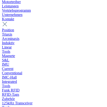
Motortreiber
Leistungen
Vertriebsprogramm
Unternehmen
Kontakt
Position
Triaxis
Arcminaxis
Induktiv
Linear
Tools
Magnete
S&L
IMU
Current
Conventional
IMC-Hall
Integrated
Tools
Funk RFID
RFID-Tags
Zubehör
125kHz Transceiver