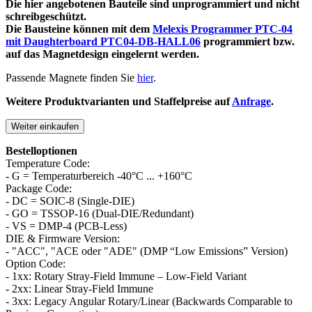
Die hier angebotenen Bauteile sind unprogrammiert und nicht
schreibgeschützt.
Die Bausteine können mit dem
Melexis Programmer PTC-04
mit Daughterboard PTC04-DB-HALL06
programmiert bzw.
auf das Magnetdesign eingelernt werden.
Passende Magnete finden Sie
hier
.
Weitere Produktvarianten und Staffelpreise auf
Anfrage
.
Weiter einkaufen
Bestelloptionen
Temperature Code:
- G = Temperaturbereich -40°C ... +160°C
Package Code:
- DC = SOIC-8 (Single-DIE)
- GO = TSSOP-16 (Dual-DIE/Redundant)
- VS = DMP-4 (PCB-Less)
DIE & Firmware Version:
- "ACC", "ACE oder "ADE" (DMP “Low Emissions” Version)
Option Code:
- 1xx: Rotary Stray-Field Immune – Low-Field Variant
- 2xx: Linear Stray-Field Immune
- 3xx: Legacy Angular Rotary/Linear (Backwards Comparable to