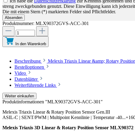
Ich habe die
Datenschutzerklärung
zur Kenntnis genommen und bin
streng zweckgebunden genutzt. Diese Einwilligung kann ich jederzeit
Die mit einem Stern (*) markierten Felder sind Pflichtfelder.
Absenden
Produktnummer:
MLX90372GVS-ACC-301
In den Warenkorb
Beschreibung
Melexis Triaxis Linear &amp; Rotary Positi
Bestelloptionen
Video
Datenblätter
Weiterführende Links
Weiter einkaufen
Produktinformationen "MLX90372GVS-ACC-301"
Melexis Triaxis Linear & Rotary Position Sensor Gen.III
ASIL-C | SENT/PWM | Multipoint Kennlinie | Temperatur -40...+16
Melexis Triaxis 3D Linear & Rotary Position Sensor MLX90372 