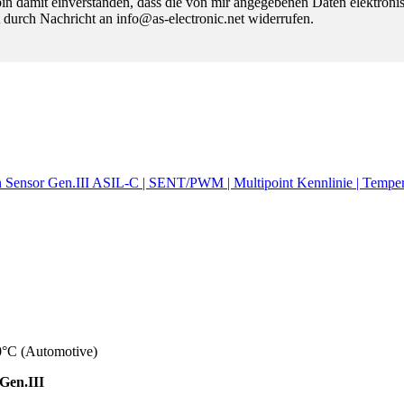
 damit einverstanden, dass die von mir angegebenen Daten elektroni
 durch Nachricht an info@as-electronic.net widerrufen.
on Sensor Gen.III ASIL-C | SENT/PWM | Multipoint Kennlinie | Tempe
0°C (Automotive)
Gen.III