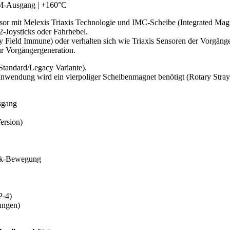
WM-Ausgang | +160°C
nsor mit Melexis Triaxis Technologie und IMC-Scheibe (Integrated Magn
2-Joysticks oder Fahrhebel.
y Field Immune) oder verhalten sich wie Triaxis Sensoren der Vorgäng
ur Vorgängergeneration.
Standard/Legacy Variante).
sanwendung wird ein vierpoliger Scheibenmagnet benötigt (Rotary Stray
sgang
ersion)
ick-Bewegung
P-4)
ungen)