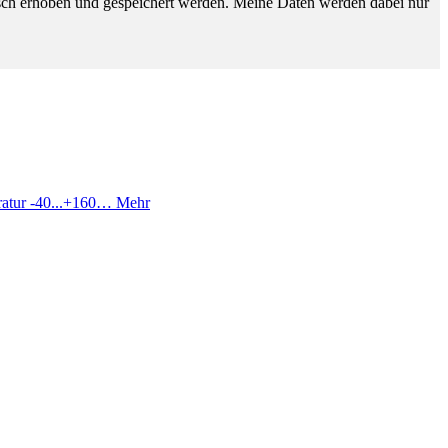
sch erhoben und gespeichert werden. Meine Daten werden dabei nur
ratur -40...+160…
Mehr