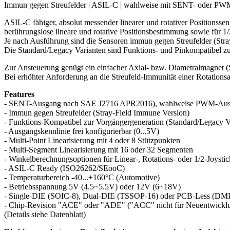
Immun gegen Streufelder | ASIL-C | wahlweise mit SENT- oder P
ASIL-C fähiger, absolut messender linearer und rotativer Positionsse
berührungslose lineare und rotative Positionsbestimmung sowie für 1/
Je nach Ausführung sind die Sensoren immun gegen Streufelder (Stra
Die Standard/Legacy Varianten sind Funktions- und Pinkompatibel z
Zur Ansteuerung genügt ein einfacher Axial- bzw. Diametralmagnet (
Bei erhöhter Anforderung an die Streufeld-Immunität einer Rotation
Features
- SENT-Ausgang nach SAE J2716 APR2016), wahlweise PWM-Au
- Immun gegen Streufelder (Stray-Field Immune Version)
- Funktions-Kompatibel zur Vorgängergeneration (Standard/Legacy V
- Ausgangskennlinie frei konfigurierbar (0...5V)
- Multi-Point Linearisierung mit 4 oder 8 Stützpunkten
- Multi-Segment Linearisierung mit 16 oder 32 Segmenten
- Winkelberechnungsoptionen für Linear-, Rotations- oder 1/2-Joyst
- ASIL-C Ready (ISO26262/SEooC)
- Temperaturbereich -40...+160°C (Automotive)
- Betriebsspannung 5V (4.5~5.5V) oder 12V (6~18V)
- Single-DIE (SOIC-8), Dual-DIE (TSSOP-16) oder PCB-Less (DM
- Chip-Revision "ACE" oder "ADE" ("ACC" nicht für Neuentwickl
(Details siehe Datenblatt)