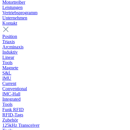
Motortreiber
Leistungen
Vertriebsprogramm
Unternehmen
Kontakt
Position
Triaxis
Arcminaxis
Induktiv
Linear
Tools
Magnete
S&L
IMU
Current
Conventional
IMC-Hall
Integrated
Tools
Funk RFID
RFID-Tags
Zubehör
125kHz Transceiver