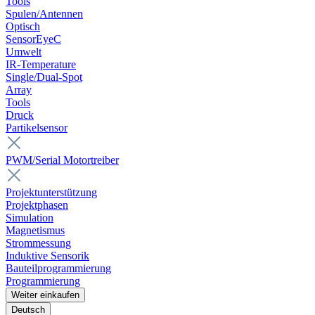
Tools
Spulen/Antennen
Optisch
SensorEyeC
Umwelt
IR-Temperature
Single/Dual-Spot
Array
Tools
Druck
Partikelsensor
PWM/Serial Motortreiber
Projektunterstützung
Projektphasen
Simulation
Magnetismus
Strommessung
Induktive Sensorik
Bauteilprogrammierung
Programmierung
Weiter einkaufen
Deutsch