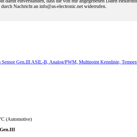
 damit einverstanden, dass die von mir angegebenen Daten elektroni
 durch Nachricht an info@as-electronic.net widerrufen.
on Sensor Gen.III ASIL-B, Analog/PWM, Multipoint Kennlinie, Tempe
°C (Automotive)
Gen.III