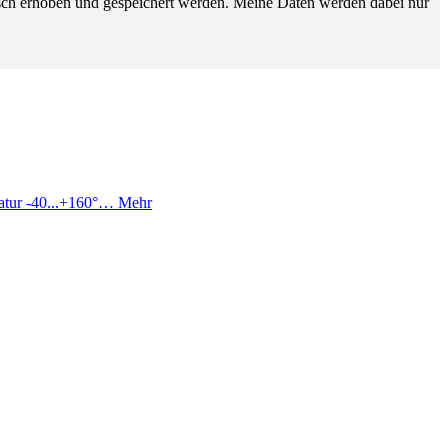
sch erhoben und gespeichert werden. Meine Daten werden dabei nur
ratur -40...+160°…
Mehr