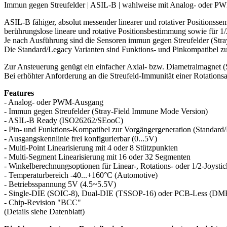
Immun gegen Streufelder | ASIL-B | wahlweise mit Analog- oder 
ASIL-B fähiger, absolut messender linearer und rotativer Positionsse
berührungslose lineare und rotative Positionsbestimmung sowie für 1/
Je nach Ausführung sind die Sensoren immun gegen Streufelder (Stra
Die Standard/Legacy Varianten sind Funktions- und Pinkompatibel z
Zur Ansteuerung genügt ein einfacher Axial- bzw. Diametralmagnet (
Bei erhöhter Anforderung an die Streufeld-Immunität einer Rotation
Features
- Analog- oder PWM-Ausgang
- Immun gegen Streufelder (Stray-Field Immune Mode Version)
- ASIL-B Ready (ISO26262/SEooC)
- Pin- und Funktions-Kompatibel zur Vorgängergeneration (Standar
- Ausgangskennlinie frei konfigurierbar (0...5V)
- Multi-Point Linearisierung mit 4 oder 8 Stützpunkten
- Multi-Segment Linearisierung mit 16 oder 32 Segmenten
- Winkelberechnungsoptionen für Linear-, Rotations- oder 1/2-Joyst
- Temperaturbereich -40...+160°C (Automotive)
- Betriebsspannung 5V (4.5~5.5V)
- Single-DIE (SOIC-8), Dual-DIE (TSSOP-16) oder PCB-Less (DM
- Chip-Revision "BCC"
(Details siehe Datenblatt)