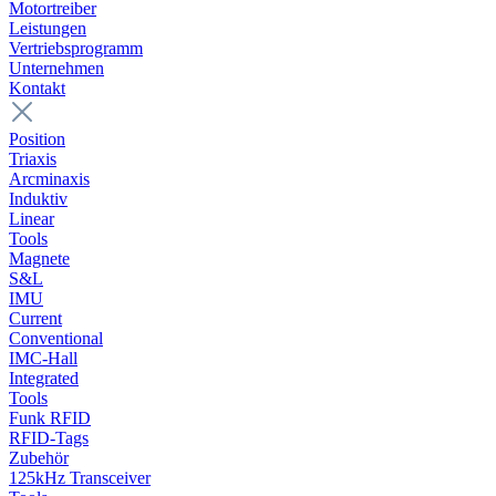
Motortreiber
Leistungen
Vertriebsprogramm
Unternehmen
Kontakt
Position
Triaxis
Arcminaxis
Induktiv
Linear
Tools
Magnete
S&L
IMU
Current
Conventional
IMC-Hall
Integrated
Tools
Funk RFID
RFID-Tags
Zubehör
125kHz Transceiver