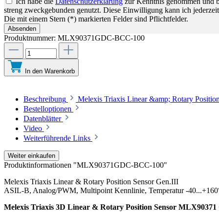
Ich habe die
Datenschutzerklärung
zur Kenntnis genommen und bin
streng zweckgebunden genutzt. Diese Einwilligung kann ich jederzeit
Die mit einem Stern (*) markierten Felder sind Pflichtfelder.
Absenden
Produktnummer:
MLX90371GDC-BCC-100
In den Warenkorb
Beschreibung
Melexis Triaxis Linear &amp; Rotary Positi
Bestelloptionen
Datenblätter
Video
Weiterführende Links
Weiter einkaufen
Produktinformationen "MLX90371GDC-BCC-100"
Melexis Triaxis Linear & Rotary Position Sensor Gen.III
ASIL-B, Analog/PWM, Multipoint Kennlinie, Temperatur -40...+160
Melexis Triaxis 3D Linear & Rotary Position Sensor MLX90371 