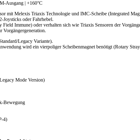
PWM-Ausgang | +160°C
nsor mit Melexis Triaxis Technologie und IMC-Scheibe (Integrated Magn
2-Joysticks oder Fahrhebel.
y Field Immune) oder verhalten sich wie Triaxis Sensoren der Vorgäng
ur Vorgängergeneration.
Standard/Legacy Variante).
sanwendung wird ein vierpoliger Scheibenmagnet benötigt (Rotary Stray
d/Legacy Mode Version)
ick-Bewegung
P-4)