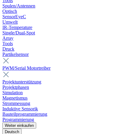
Tools
Spulen/Antennen
Optisch
SensorEyeC
Umwelt
IR-Temperature
Single/Dual-Spot
Array
Tools
Druck
Partikelsensor
PWM/Serial Motortreiber
Projektunterstützung
Projektphasen
Simulation
Magnetismus
Strommessung
Induktive Sensorik
Bauteilprogrammierung
Programmierung
Weiter einkaufen
Deutsch