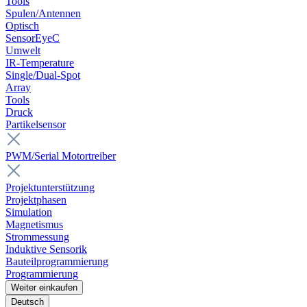
Tools
Spulen/Antennen
Optisch
SensorEyeC
Umwelt
IR-Temperature
Single/Dual-Spot
Array
Tools
Druck
Partikelsensor
PWM/Serial Motortreiber
Projektunterstützung
Projektphasen
Simulation
Magnetismus
Strommessung
Induktive Sensorik
Bauteilprogrammierung
Programmierung
Weiter einkaufen
Deutsch