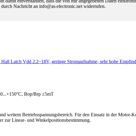
 damit einverstanden, dass die von mir angegebenen Daten elektroni
 durch Nachricht an info@as-electronic.net widerrufen.
y Hall Latch Vdd 2.2~18V, geringe Stromaufnahme, sehr hohe Empfin
-40...+150°C, Bop/Brp ±5mT
und weitem Betriebsspannungsbereich. Für den Einsatz in der Motor-K
er zur Linear- und Winkelpositionsbestimmung.