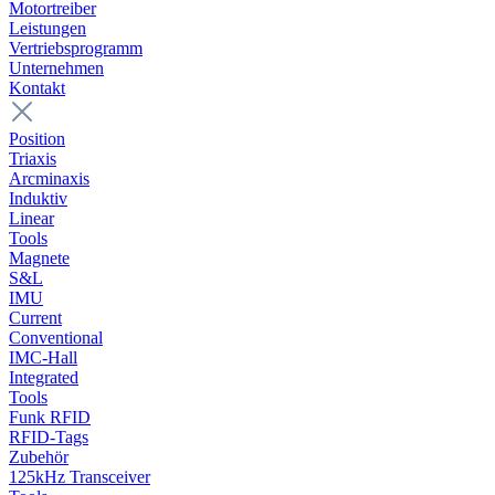
Motortreiber
Leistungen
Vertriebsprogramm
Unternehmen
Kontakt
Position
Triaxis
Arcminaxis
Induktiv
Linear
Tools
Magnete
S&L
IMU
Current
Conventional
IMC-Hall
Integrated
Tools
Funk RFID
RFID-Tags
Zubehör
125kHz Transceiver