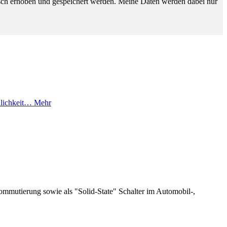
sch erhoben und gespeichert werden. Meine Daten werden dabei nur
dlichkeit…
Mehr
ommutierung sowie als "Solid-State" Schalter im Automobil-,