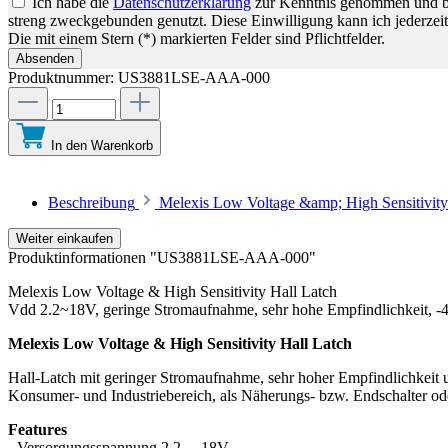
Ich habe die
Datenschutzerklärung
zur Kenntnis genommen und bin
streng zweckgebunden genutzt. Diese Einwilligung kann ich jederzeit
Die mit einem Stern (*) markierten Felder sind Pflichtfelder.
Absenden
Produktnummer:
US3881LSE-AAA-000
In den Warenkorb
Beschreibung
Melexis Low Voltage &amp; High Sensitivit
Weiter einkaufen
Produktinformationen "US3881LSE-AAA-000"
Melexis Low Voltage & High Sensitivity Hall Latch
Vdd 2.2~18V, geringe Stromaufnahme, sehr hohe Empfindlichkeit, 
Melexis Low Voltage & High Sensitivity Hall Latch
Hall-Latch mit geringer Stromaufnahme, sehr hoher Empfindlichkeit 
Konsumer- und Industriebereich, als Näherungs- bzw. Endschalter od
Features
- Versorgungsspannung 2.2 ... 18V