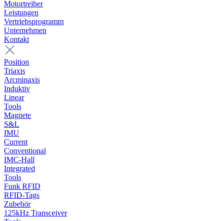
Motortreiber
Leistungen
Vertriebsprogramm
Unternehmen
Kontakt
Position
Triaxis
Arcminaxis
Induktiv
Linear
Tools
Magnete
S&L
IMU
Current
Conventional
IMC-Hall
Integrated
Tools
Funk RFID
RFID-Tags
Zubehör
125kHz Transceiver