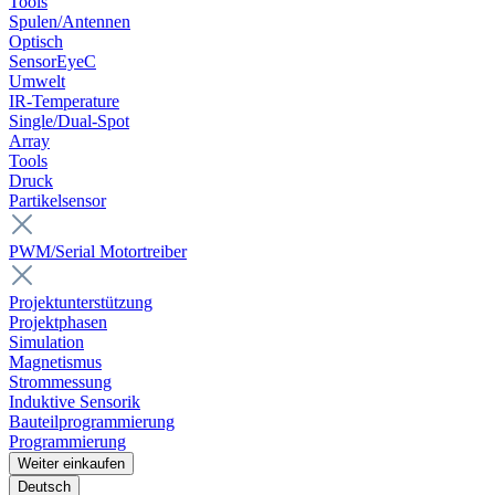
Tools
Spulen/Antennen
Optisch
SensorEyeC
Umwelt
IR-Temperature
Single/Dual-Spot
Array
Tools
Druck
Partikelsensor
PWM/Serial Motortreiber
Projektunterstützung
Projektphasen
Simulation
Magnetismus
Strommessung
Induktive Sensorik
Bauteilprogrammierung
Programmierung
Weiter einkaufen
Deutsch