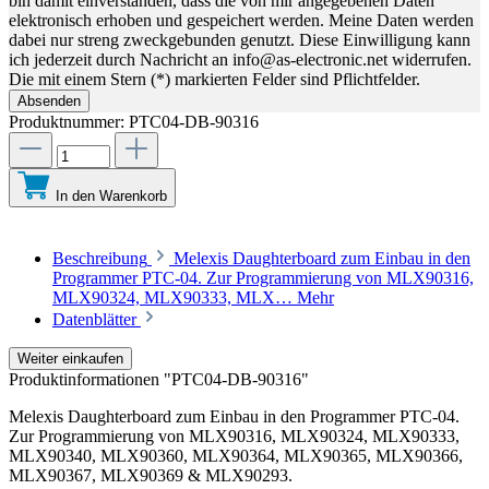
bin damit einverstanden, dass die von mir angegebenen Daten
elektronisch erhoben und gespeichert werden. Meine Daten werden
dabei nur streng zweckgebunden genutzt. Diese Einwilligung kann
ich jederzeit durch Nachricht an info@as-electronic.net widerrufen.
Die mit einem Stern (*) markierten Felder sind Pflichtfelder.
Absenden
Produktnummer:
PTC04-DB-90316
In den Warenkorb
Beschreibung
Melexis Daughterboard zum Einbau in den
Programmer PTC-04. Zur Programmierung von MLX90316,
MLX90324, MLX90333, MLX…
Mehr
Datenblätter
Weiter einkaufen
Produktinformationen "PTC04-DB-90316"
Melexis Daughterboard zum Einbau in den Programmer PTC-04.
Zur Programmierung von MLX90316, MLX90324, MLX90333,
MLX90340, MLX90360, MLX90364, MLX90365, MLX90366,
MLX90367, MLX90369 & MLX90293.