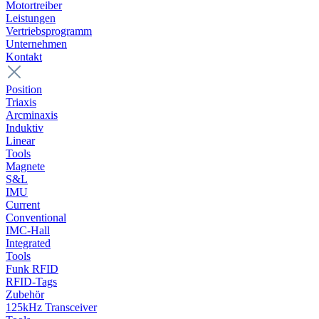
Motortreiber
Leistungen
Vertriebsprogramm
Unternehmen
Kontakt
Position
Triaxis
Arcminaxis
Induktiv
Linear
Tools
Magnete
S&L
IMU
Current
Conventional
IMC-Hall
Integrated
Tools
Funk RFID
RFID-Tags
Zubehör
125kHz Transceiver