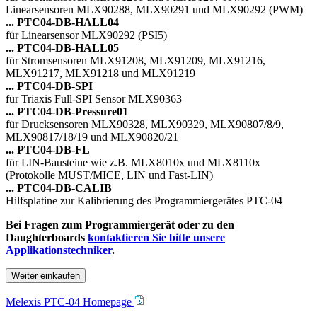
Linearsensoren MLX90288, MLX90291 und MLX90292 (PWM)
... PTC04-DB-HALL04
für Linearsensor MLX90292 (PSI5)
... PTC04-DB-HALL05
für Stromsensoren MLX91208, MLX91209, MLX91216,
MLX91217, MLX91218 und MLX91219
... PTC04-DB-SPI
für Triaxis Full-SPI Sensor MLX90363
... PTC04-DB-Pressure01
für Drucksensoren MLX90328, MLX90329, MLX90807/8/9,
MLX90817/18/19 und MLX90820/21
... PTC04-DB-FL
für LIN-Bausteine wie z.B. MLX8010x und MLX8110x
(Protokolle MUST/MICE, LIN und Fast-LIN)
... PTC04-DB-CALIB
Hilfsplatine zur Kalibrierung des Programmiergerätes PTC-04
Bei Fragen zum Programmiergerät oder zu den
Daughterboards
kontaktieren Sie bitte unsere
Applikationstechniker
.
Weiter einkaufen
Melexis PTC-04 Homepage