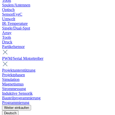
Tools
Spulen/Antennen
Optisch
SensorEyeC
Umwelt
IR-Temperature
Single/Dual-Spot
Array
Tools
Druck
Partikelsensor
PWM/Serial Motortreiber
Projektunterstützung
Projektphasen
Simulation
Magnetismus
Strommessung
Induktive Sensorik
Bauteilprogrammierung
Programmierung
Weiter einkaufen
Deutsch