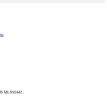
hr
XIS MLX92442 .