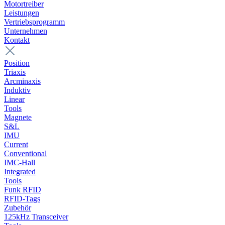
Motortreiber
Leistungen
Vertriebsprogramm
Unternehmen
Kontakt
Position
Triaxis
Arcminaxis
Induktiv
Linear
Tools
Magnete
S&L
IMU
Current
Conventional
IMC-Hall
Integrated
Tools
Funk RFID
RFID-Tags
Zubehör
125kHz Transceiver