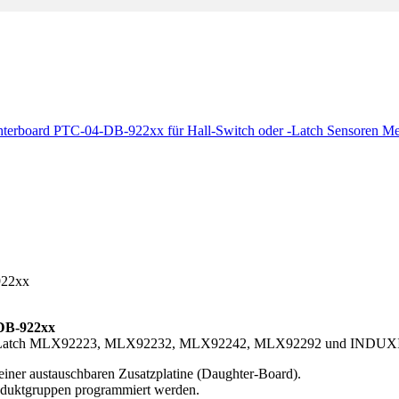
terboard PTC-04-DB-922xx für Hall-Switch oder -Latch Sensoren
Me
922xx
DB-922xx
ch & -Latch MLX92223, MLX92232, MLX92242, MLX92292 und INDU
iner austauschbaren Zusatzplatine (Daughter-Board).
oduktgruppen programmiert werden.