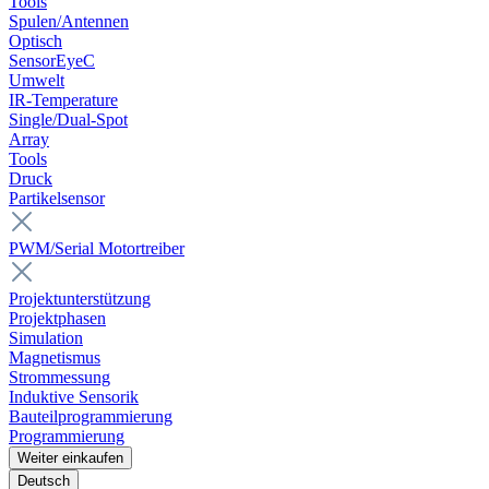
Tools
Spulen/Antennen
Optisch
SensorEyeC
Umwelt
IR-Temperature
Single/Dual-Spot
Array
Tools
Druck
Partikelsensor
PWM/Serial Motortreiber
Projektunterstützung
Projektphasen
Simulation
Magnetismus
Strommessung
Induktive Sensorik
Bauteilprogrammierung
Programmierung
Weiter einkaufen
Deutsch