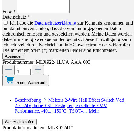
Frage*
Datenschutz *
Ich habe die
Datenschutzerklärung
zur Kenntnis genommen und
bin damit einverstanden, dass die von mir angegebenen Daten
elektronisch erhoben und gespeichert werden. Meine Daten werden
dabei nur streng zweckgebunden genutzt. Diese Einwilligung kann
ich jederzeit durch Nachricht an info@as-electronic.net widerrufen.
Die mit einem Stern (*) markierten Felder sind Pflichtfelder.
Absenden
Produktnummer:
MLX92241LUA-AAA-003
In den Warenkorb
Beschreibung
Melexis 2-Wire Hall Effect Switch Vdd
2.7~24V, hohe ESD Festigkeit, exzellente EMV
Performance, -40...+150°C, TSOT-…
Mehr
Weiter einkaufen
Produktinformationen "MLX92241"