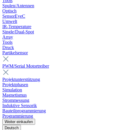
Tools
Spulen/Antennen
Optisch
SensorEyeC
Umwelt
IR-Temperature
Single/Dual-Spot
Array
Tools
Druck
Partikelsensor
PWM/Serial Motortreiber
Projektunterstützung
Projektphasen
Simulation
Magnetismus
Strommessung
Induktive Sensorik
Bauteilprogrammierung
Programmierung
Weiter einkaufen
Deutsch