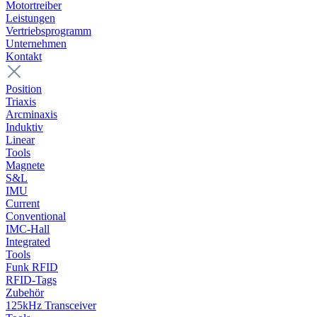
Motortreiber
Leistungen
Vertriebsprogramm
Unternehmen
Kontakt
Position
Triaxis
Arcminaxis
Induktiv
Linear
Tools
Magnete
S&L
IMU
Current
Conventional
IMC-Hall
Integrated
Tools
Funk RFID
RFID-Tags
Zubehör
125kHz Transceiver