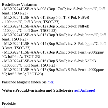
Bestellbare Varianten
- MLX92241LSE-AAA-008 (Bop 17mT; inv. S-Pol; 0ppm/°C; Ioff
6mA; TSOT-23)
- MLX92241LSE-AAA-011 (Bop 5.6mT; S-Pol; NdFeB
-1100ppm/°C; Ioff 3.3mA; TSOT-23)
- MLX92241LSE-AAA-012 (Bop 5.5mT; S-Pol; NdFeB
-1100ppm/°C; Ioff 6mA; TSOT-23)
- MLX92241LSE-AAA-013 (Bop 9.6mT; inv. S-Pol; 0ppm/°C; Ioff
6mA; TSOT-23)
- MLX92241LSE-AAA-014 (Bop 9.2mT; inv. S-Pol; 0ppm/°C; Ioff
3.3mA; TSOT-23)
- MLX92241LSE-AAA-015 (Bop 9.2mT; S-Pol; Ferrit -2000ppm/
°C; Ioff 6mA; TSOT-23)
- MLX92241LSE-AAA-016 (Bop 5.5mT; inv. S-Pol; NdFeB
-1100ppm/°C; Ioff 6mA; TSOT-23)
- MLX92241LSE-AAA-017 (Bop 9.2mT; S-Pol; Ferrit -2000ppm/
°C; Ioff 3.3mA; TSOT-23)
Passende Magnete finden Sie
hier
.
Weitere Produktvarianten und Staffelpreise
auf Anfrage!
Produkte