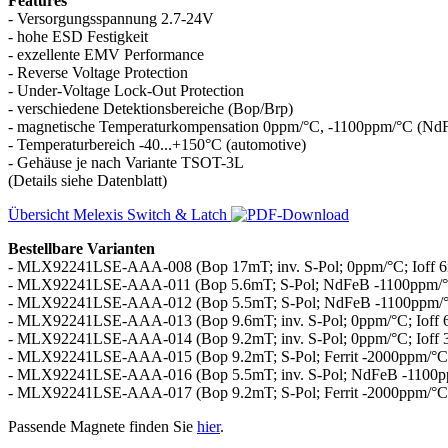
Features
- Versorgungsspannung 2.7-24V
- hohe ESD Festigkeit
- exzellente EMV Performance
- Reverse Voltage Protection
- Under-Voltage Lock-Out Protection
- verschiedene Detektionsbereiche (Bop/Brp)
- magnetische Temperaturkompensation 0ppm/°C, -1100ppm/°C (NdF
- Temperaturbereich -40...+150°C (automotive)
- Gehäuse je nach Variante TSOT-3L
(Details siehe Datenblatt)
Übersicht Melexis Switch & Latch
Bestellbare Varianten
- MLX92241LSE-AAA-008 (Bop 17mT; inv. S-Pol; 0ppm/°C; Ioff
- MLX92241LSE-AAA-011 (Bop 5.6mT; S-Pol; NdFeB -1100ppm/°C
- MLX92241LSE-AAA-012 (Bop 5.5mT; S-Pol; NdFeB -1100ppm/°
- MLX92241LSE-AAA-013 (Bop 9.6mT; inv. S-Pol; 0ppm/°C; Ioff
- MLX92241LSE-AAA-014 (Bop 9.2mT; inv. S-Pol; 0ppm/°C; Ioff
- MLX92241LSE-AAA-015 (Bop 9.2mT; S-Pol; Ferrit -2000ppm/°C
- MLX92241LSE-AAA-016 (Bop 5.5mT; inv. S-Pol; NdFeB -1100p
- MLX92241LSE-AAA-017 (Bop 9.2mT; S-Pol; Ferrit -2000ppm/°C;
Passende Magnete finden Sie
hier
.