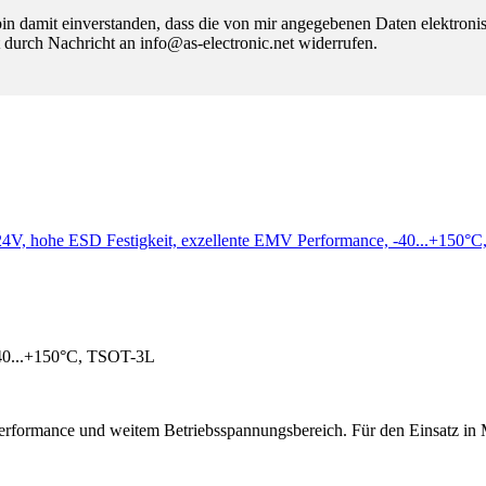
 damit einverstanden, dass die von mir angegebenen Daten elektroni
 durch Nachricht an info@as-electronic.net widerrufen.
~24V, hohe ESD Festigkeit, exzellente EMV Performance, -40...+15
-40...+150°C, TSOT-3L
erformance und weitem Betriebsspannungsbereich. Für den Einsatz in 