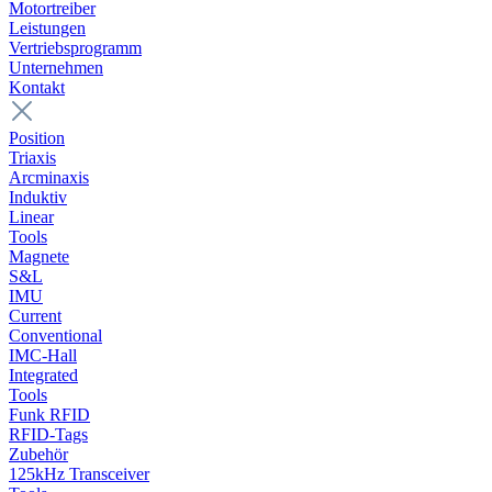
Motortreiber
Leistungen
Vertriebsprogramm
Unternehmen
Kontakt
Position
Triaxis
Arcminaxis
Induktiv
Linear
Tools
Magnete
S&L
IMU
Current
Conventional
IMC-Hall
Integrated
Tools
Funk RFID
RFID-Tags
Zubehör
125kHz Transceiver