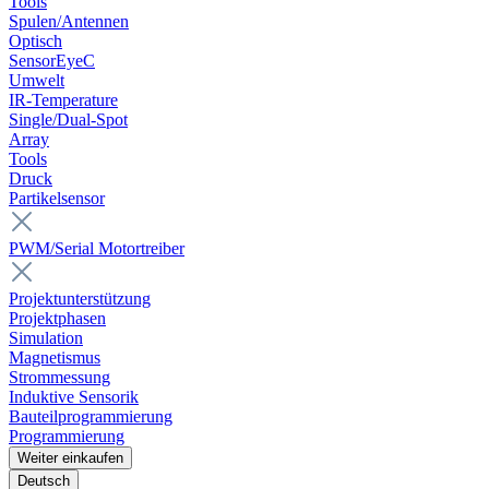
Tools
Spulen/Antennen
Optisch
SensorEyeC
Umwelt
IR-Temperature
Single/Dual-Spot
Array
Tools
Druck
Partikelsensor
PWM/Serial Motortreiber
Projektunterstützung
Projektphasen
Simulation
Magnetismus
Strommessung
Induktive Sensorik
Bauteilprogrammierung
Programmierung
Weiter einkaufen
Deutsch