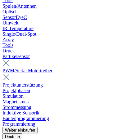
Tools
Spulen/Antennen
Optisch
SensorEyeC
Umwelt
IR-Temperature
Single/Dual-Spot
Array
Tools
Druck
Partikelsensor
PWM/Serial Motortreiber
Projektunterstützung
Projektphasen
Simulation
Magnetismus
Strommessung
Induktive Sensorik
Bauteilprogrammierung
Programmierung
Weiter einkaufen
Deutsch