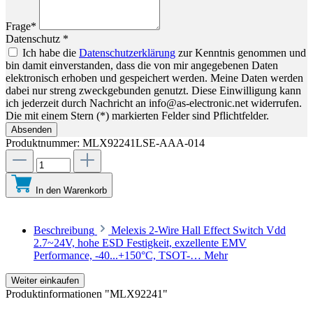
Frage*
Datenschutz *
Ich habe die
Datenschutzerklärung
zur Kenntnis genommen und
bin damit einverstanden, dass die von mir angegebenen Daten
elektronisch erhoben und gespeichert werden. Meine Daten werden
dabei nur streng zweckgebunden genutzt. Diese Einwilligung kann
ich jederzeit durch Nachricht an info@as-electronic.net widerrufen.
Die mit einem Stern (*) markierten Felder sind Pflichtfelder.
Absenden
Produktnummer:
MLX92241LSE-AAA-014
In den Warenkorb
Beschreibung
Melexis 2-Wire Hall Effect Switch Vdd
2.7~24V, hohe ESD Festigkeit, exzellente EMV
Performance, -40...+150°C, TSOT-…
Mehr
Weiter einkaufen
Produktinformationen "MLX92241"