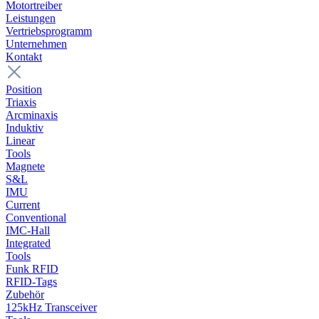
Motortreiber
Leistungen
Vertriebsprogramm
Unternehmen
Kontakt
Position
Triaxis
Arcminaxis
Induktiv
Linear
Tools
Magnete
S&L
IMU
Current
Conventional
IMC-Hall
Integrated
Tools
Funk RFID
RFID-Tags
Zubehör
125kHz Transceiver