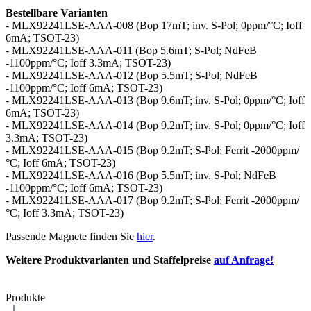
Bestellbare Varianten
- MLX92241LSE-AAA-008 (Bop 17mT; inv. S-Pol; 0ppm/°C; Ioff
6mA; TSOT-23)
- MLX92241LSE-AAA-011 (Bop 5.6mT; S-Pol; NdFeB
-1100ppm/°C; Ioff 3.3mA; TSOT-23)
- MLX92241LSE-AAA-012 (Bop 5.5mT; S-Pol; NdFeB
-1100ppm/°C; Ioff 6mA; TSOT-23)
- MLX92241LSE-AAA-013 (Bop 9.6mT; inv. S-Pol; 0ppm/°C; Ioff
6mA; TSOT-23)
- MLX92241LSE-AAA-014 (Bop 9.2mT; inv. S-Pol; 0ppm/°C; Ioff
3.3mA; TSOT-23)
- MLX92241LSE-AAA-015 (Bop 9.2mT; S-Pol; Ferrit -2000ppm/
°C; Ioff 6mA; TSOT-23)
- MLX92241LSE-AAA-016 (Bop 5.5mT; inv. S-Pol; NdFeB
-1100ppm/°C; Ioff 6mA; TSOT-23)
- MLX92241LSE-AAA-017 (Bop 9.2mT; S-Pol; Ferrit -2000ppm/
°C; Ioff 3.3mA; TSOT-23)
Passende Magnete finden Sie
hier
.
Weitere Produktvarianten und Staffelpreise
auf Anfrage!
Produkte