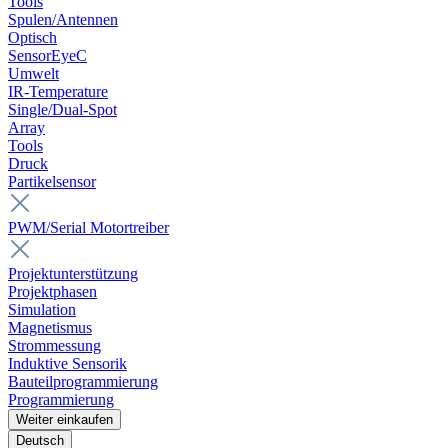
Tools
Spulen/Antennen
Optisch
SensorEyeC
Umwelt
IR-Temperature
Single/Dual-Spot
Array
Tools
Druck
Partikelsensor
PWM/Serial Motortreiber
Projektunterstützung
Projektphasen
Simulation
Magnetismus
Strommessung
Induktive Sensorik
Bauteilprogrammierung
Programmierung
Weiter einkaufen
Deutsch