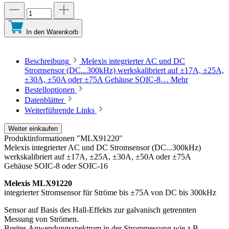
In den Warenkorb
Beschreibung
Melexis integrierter AC und DC
Stromsensor (DC...300kHz) werkskalibriert auf ±17A, ±25A,
±30A, ±50A oder ±75A Gehäuse SOIC-8…
Mehr
Bestelloptionen
Datenblätter
Weiterführende Links
Weiter einkaufen
Produktinformationen "MLX91220"
Melexis integrierter AC und DC Stromsensor (DC...300kHz)
werkskalibriert auf ±17A, ±25A, ±30A, ±50A oder ±75A
Gehäuse SOIC-8 oder SOIC-16
Melexis MLX91220
integrierter Stromsensor für Ströme bis ±75A von DC bis 300kHz
Sensor auf Basis des Hall-Effekts zur galvanisch getrennten
Messung von Strömen.
Breites Anwendungsspektrum in der Strommessung wie z.B.