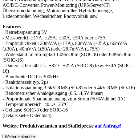
AC/DC-Converter, Power-Monitoring (UPS/Server/IT),
Überstromerkennung, Motorcontroller, Hybridfahrzeuge,
Ladecontroller, Wechselrichter, Photovoltaik usw.
Features
- Betriebsspannung 5V
- Messbereich ±17A, ±25A, ±30A, ±50A oder ±75A
- Empfindlichkeit 120mV/A (±17A), 80mV/A (±25A), 66mV/A
(±30A), 40mV/A (±50A) oder 26.7mV/A (±75A)
- Widerstand im Strompfad 1.09mOhm (SOIC-8) oder 0.89mOhm
(SOIC-16)
- Dauerlast bei -40°C ...+85°C ±25A (SOIC-8) bzw. ±30A (SOIC-
16)
- Bandbreite DC bis 300kHz
- Reaktionszeit typ. 2µs
- Isolationsspannung 3.5kV RMS (SO-8) oder 5.4kV RMS (SO-16)
- Ratiometrischer Analogausgang (0,5...4,5V linear)
- Proportionale Spannung analog zum Strom (50%Vdd bei 0A)
- Temperaturbereich -40...+125°C
- Gehäuse SOIC-8 oder SOIC-16
(Details siehe Datenblatt)
Weitere Produktvarianten und Staffelpreise
auf Anfrage!
Weiter einkaufen