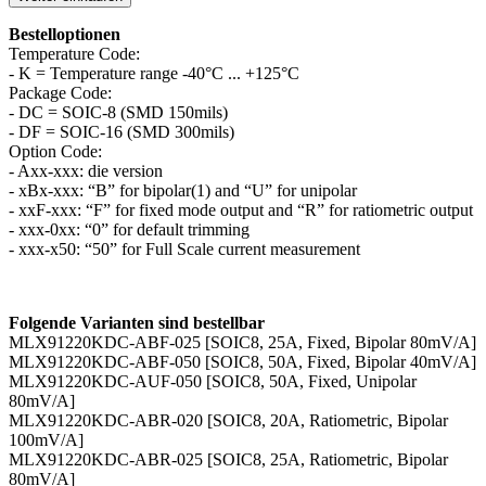
Bestelloptionen
Temperature Code:
- K = Temperature range -40°C ... +125°C
Package Code:
- DC = SOIC-8 (SMD 150mils)
- DF = SOIC-16 (SMD 300mils)
Option Code:
- Axx-xxx: die version
- xBx-xxx: “B” for bipolar(1) and “U” for unipolar
- xxF-xxx: “F” for fixed mode output and “R” for ratiometric output
- xxx-0xx: “0” for default trimming
- xxx-x50: “50” for Full Scale current measurement
Folgende Varianten sind bestellbar
MLX91220KDC-ABF-025 [SOIC8, 25A, Fixed, Bipolar 80mV/A]
MLX91220KDC-ABF-050 [SOIC8, 50A, Fixed, Bipolar 40mV/A]
MLX91220KDC-AUF-050 [SOIC8, 50A, Fixed, Unipolar
80mV/A]
MLX91220KDC-ABR-020 [SOIC8, 20A, Ratiometric, Bipolar
100mV/A]
MLX91220KDC-ABR-025 [SOIC8, 25A, Ratiometric, Bipolar
80mV/A]