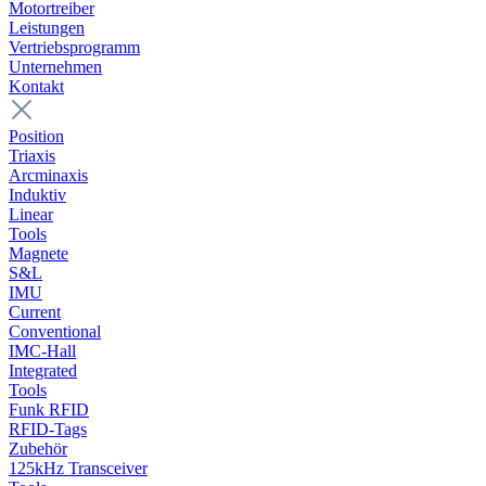
Motortreiber
Leistungen
Vertriebsprogramm
Unternehmen
Kontakt
Position
Triaxis
Arcminaxis
Induktiv
Linear
Tools
Magnete
S&L
IMU
Current
Conventional
IMC-Hall
Integrated
Tools
Funk RFID
RFID-Tags
Zubehör
125kHz Transceiver