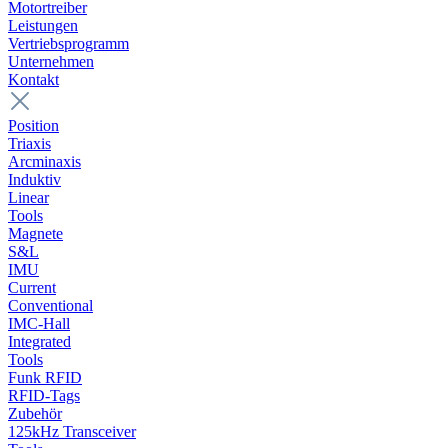
Motortreiber
Leistungen
Vertriebsprogramm
Unternehmen
Kontakt
Position
Triaxis
Arcminaxis
Induktiv
Linear
Tools
Magnete
S&L
IMU
Current
Conventional
IMC-Hall
Integrated
Tools
Funk RFID
RFID-Tags
Zubehör
125kHz Transceiver