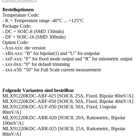
Bestelloptionen
Temperature Code:
- K = Temperature range -40°C ... +125°C
Package Code:
- DC = SOIC-8 (SMD 150mils)
- DF = SOIC-16 (SMD 300mils)
Option Code:
- Axx-xxx: die version
- xBx-xxx: “B” for bipolar(1) and “U” for unipolar
- xxF-xxx: “F” for fixed mode output and “R” for ratiometric output
- xxx-0xx: “0” for default trimming
- xxx-x50: “50” for Full Scale current measurement
Folgende Varianten sind bestellbar
MLX91220KDC-ABF-025 [SOIC8, 25A, Fixed, Bipolar 80mV/A]
MLX91220KDC-ABF-050 [SOIC8, 50A, Fixed, Bipolar 40mV/A]
MLX91220KDC-AUF-050 [SOIC8, 50A, Fixed, Unipolar
80mV/A]
MLX91220KDC-ABR-020 [SOIC8, 20A, Ratiometric, Bipolar
100mV/A]
MLX91220KDC-ABR-025 [SOIC8, 25A, Ratiometric, Bipolar
80mV/A]