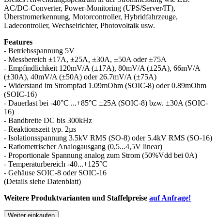
AC/DC-Converter, Power-Monitoring (UPS/Server/IT),
Überstromerkennung, Motorcontroller, Hybridfahrzeuge,
Ladecontroller, Wechselrichter, Photovoltaik usw.
Features
- Betriebsspannung 5V
- Messbereich ±17A, ±25A, ±30A, ±50A oder ±75A
- Empfindlichkeit 120mV/A (±17A), 80mV/A (±25A), 66mV/A
(±30A), 40mV/A (±50A) oder 26.7mV/A (±75A)
- Widerstand im Strompfad 1.09mOhm (SOIC-8) oder 0.89mOhm
(SOIC-16)
- Dauerlast bei -40°C ...+85°C ±25A (SOIC-8) bzw. ±30A (SOIC-
16)
- Bandbreite DC bis 300kHz
- Reaktionszeit typ. 2µs
- Isolationsspannung 3.5kV RMS (SO-8) oder 5.4kV RMS (SO-16)
- Ratiometrischer Analogausgang (0,5...4,5V linear)
- Proportionale Spannung analog zum Strom (50%Vdd bei 0A)
- Temperaturbereich -40...+125°C
- Gehäuse SOIC-8 oder SOIC-16
(Details siehe Datenblatt)
Weitere Produktvarianten und Staffelpreise
auf Anfrage!
Weiter einkaufen