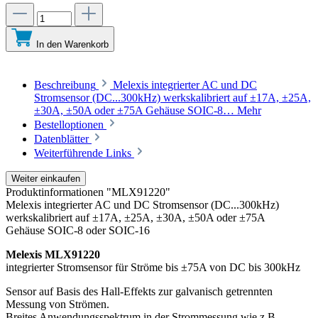
In den Warenkorb
Beschreibung
Melexis integrierter AC und DC
Stromsensor (DC...300kHz) werkskalibriert auf ±17A, ±25A,
±30A, ±50A oder ±75A Gehäuse SOIC-8…
Mehr
Bestelloptionen
Datenblätter
Weiterführende Links
Weiter einkaufen
Produktinformationen "MLX91220"
Melexis integrierter AC und DC Stromsensor (DC...300kHz)
werkskalibriert auf ±17A, ±25A, ±30A, ±50A oder ±75A
Gehäuse SOIC-8 oder SOIC-16
Melexis MLX91220
integrierter Stromsensor für Ströme bis ±75A von DC bis 300kHz
Sensor auf Basis des Hall-Effekts zur galvanisch getrennten
Messung von Strömen.
Breites Anwendungsspektrum in der Strommessung wie z.B.