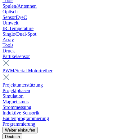
Tools
Spulen/Antennen
Optisch
SensorEyeC
Umwelt
IR-Temperature
Single/Dual-Spot
Array
Tools
Druck
Partikelsensor
PWM/Serial Motortreiber
Projektunterstützung
Projektphasen
Simulation
Magnetismus
Strommessung
Induktive Sensorik
Bauteilprogrammierung
Programmierung
Weiter einkaufen
Deutsch