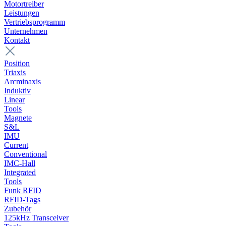
Motortreiber
Leistungen
Vertriebsprogramm
Unternehmen
Kontakt
Position
Triaxis
Arcminaxis
Induktiv
Linear
Tools
Magnete
S&L
IMU
Current
Conventional
IMC-Hall
Integrated
Tools
Funk RFID
RFID-Tags
Zubehör
125kHz Transceiver