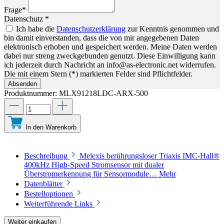
Frage*
Datenschutz *
Ich habe die
Datenschutzerklärung
zur Kenntnis genommen und
bin damit einverstanden, dass die von mir angegebenen Daten
elektronisch erhoben und gespeichert werden. Meine Daten werden
dabei nur streng zweckgebunden genutzt. Diese Einwilligung kann
ich jederzeit durch Nachricht an info@as-electronic.net widerrufen.
Die mit einem Stern (*) markierten Felder sind Pflichtfelder.
Absenden
Produktnummer:
MLX91218LDC-ARX-500
In den Warenkorb
Beschreibung
Melexis berührungsloser Triaxis IMC-Hall®
400kHz High-Speed Stromsensor mit dualer
Überstromerkennung für Sensormodule…
Mehr
Datenblätter
Bestelloptionen
Weiterführende Links
Weiter einkaufen