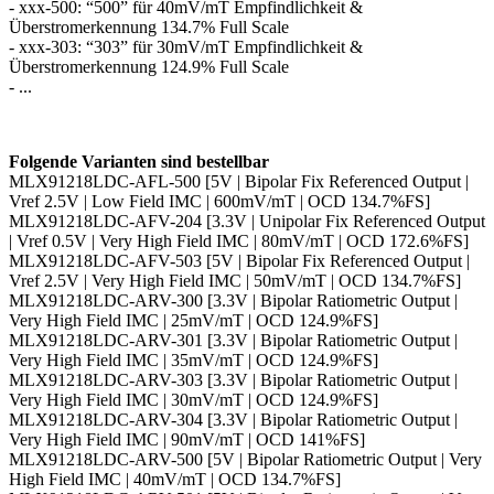
- xxx-500: “500” für 40mV/mT Empfindlichkeit &
Überstromerkennung 134.7% Full Scale
- xxx-303: “303” für 30mV/mT Empfindlichkeit &
Überstromerkennung 124.9% Full Scale
- ...
Folgende Varianten sind bestellbar
MLX91218LDC-AFL-500 [5V | Bipolar Fix Referenced Output |
Vref 2.5V | Low Field IMC | 600mV/mT | OCD 134.7%FS]
MLX91218LDC-AFV-204 [3.3V | Unipolar Fix Referenced Output
| Vref 0.5V | Very High Field IMC | 80mV/mT | OCD 172.6%FS]
MLX91218LDC-AFV-503 [5V | Bipolar Fix Referenced Output |
Vref 2.5V | Very High Field IMC | 50mV/mT | OCD 134.7%FS]
MLX91218LDC-ARV-300 [3.3V | Bipolar Ratiometric Output |
Very High Field IMC | 25mV/mT | OCD 124.9%FS]
MLX91218LDC-ARV-301 [3.3V | Bipolar Ratiometric Output |
Very High Field IMC | 35mV/mT | OCD 124.9%FS]
MLX91218LDC-ARV-303 [3.3V | Bipolar Ratiometric Output |
Very High Field IMC | 30mV/mT | OCD 124.9%FS]
MLX91218LDC-ARV-304 [3.3V | Bipolar Ratiometric Output |
Very High Field IMC | 90mV/mT | OCD 141%FS]
MLX91218LDC-ARV-500 [5V | Bipolar Ratiometric Output | Very
High Field IMC | 40mV/mT | OCD 134.7%FS]