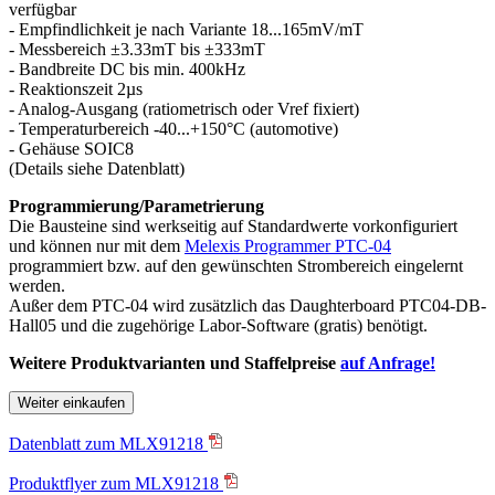
verfügbar
- Empfindlichkeit je nach Variante 18...165mV/mT
- Messbereich ±3.33mT bis ±333mT
- Bandbreite DC bis min. 400kHz
- Reaktionszeit 2µs
- Analog-Ausgang (ratiometrisch oder Vref fixiert)
- Temperaturbereich -40...+150°C (automotive)
- Gehäuse SOIC8
(Details siehe Datenblatt)
Programmierung/Parametrierung
Die Bausteine sind werkseitig auf Standardwerte vorkonfiguriert
und können nur mit dem
Melexis Programmer PTC-04
programmiert bzw. auf den gewünschten Strombereich eingelernt
werden.
Außer dem PTC-04 wird zusätzlich das Daughterboard PTC04-DB-
Hall05 und die zugehörige Labor-Software (gratis) benötigt.
Weitere Produktvarianten und Staffelpreise
auf Anfrage!
Weiter einkaufen
Datenblatt zum MLX91218
Produktflyer zum MLX91218