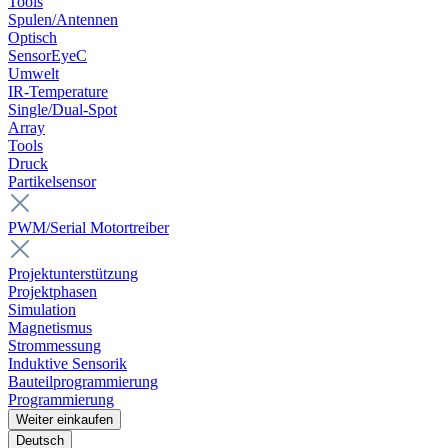
Tools
Spulen/Antennen
Optisch
SensorEyeC
Umwelt
IR-Temperature
Single/Dual-Spot
Array
Tools
Druck
Partikelsensor
PWM/Serial Motortreiber
Projektunterstützung
Projektphasen
Simulation
Magnetismus
Strommessung
Induktive Sensorik
Bauteilprogrammierung
Programmierung
Weiter einkaufen
Deutsch