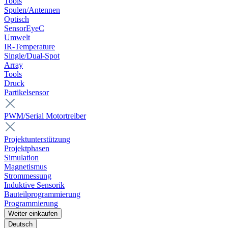
Tools
Spulen/Antennen
Optisch
SensorEyeC
Umwelt
IR-Temperature
Single/Dual-Spot
Array
Tools
Druck
Partikelsensor
PWM/Serial Motortreiber
Projektunterstützung
Projektphasen
Simulation
Magnetismus
Strommessung
Induktive Sensorik
Bauteilprogrammierung
Programmierung
Weiter einkaufen
Deutsch