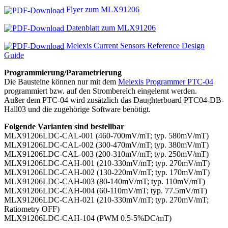
Flyer zum MLX91206
Datenblatt zum MLX91206
Melexis Current Sensors Reference Design
Guide
Programmierung/Parametrierung
Die Bausteine können nur mit dem
Melexis Programmer PTC-04
programmiert bzw. auf den Strombereich eingelernt werden.
Außer dem PTC-04 wird zusätzlich das Daughterboard PTC04-DB-
Hall03 und die zugehörige Software benötigt.
Folgende Varianten sind bestellbar
MLX91206LDC-CAL-001 (460-700mV/mT; typ. 580mV/mT)
MLX91206LDC-CAL-002 (300-470mV/mT; typ. 380mV/mT)
MLX91206LDC-CAL-003 (200-310mV/mT; typ. 250mV/mT)
MLX91206LDC-CAH-001 (210-330mV/mT; typ. 270mV/mT)
MLX91206LDC-CAH-002 (130-220mV/mT; typ. 170mV/mT)
MLX91206LDC-CAH-003 (80-140mV/mT; typ. 110mV/mT)
MLX91206LDC-CAH-004 (60-110mV/mT; typ. 77.5mV/mT)
MLX91206LDC-CAH-021 (210-330mV/mT; typ. 270mV/mT;
Ratiometry OFF)
MLX91206LDC-CAH-104 (PWM 0.5-5%DC/mT)