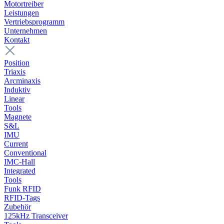
Motortreiber
Leistungen
Vertriebsprogramm
Unternehmen
Kontakt
Position
Triaxis
Arcminaxis
Induktiv
Linear
Tools
Magnete
S&L
IMU
Current
Conventional
IMC-Hall
Integrated
Tools
Funk RFID
RFID-Tags
Zubehör
125kHz Transceiver