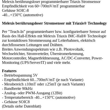
Melexis berührungsloser programmierbarer Triaxis Stromsensor
Empfindlichkeit von 60~700mV/mT programmierbar
Gehäuse SOIC-8
-40...+150°C (automotive)
Melexis berührungsloser Stromsensor mit Triaxis® Technology
Per "Teach-In" programmierbarer bzw. konfigurierbarer Sensor auf
Basis des Hall-Effekts mit Melexis Triaxis IMC-Hall® Technologie
zur kontaktlosen Strommessung auf Leiterbahnen, elektrisch
durchflossenen Leitungen und Drähten.
Breites Anwendungsspektrum wie z.B. Photovoltaik,
Wechselrichter, Stromverteiler, Überstromerkennung,
Motorcontroller, Magnetfeldmessung, AC/DC-Converter, Power-
Monitoring (UPS/Server/IT) und viele mehr.
Features
- Betriebsspannung 5V
- Empfindlichkeit 60...700mV/mT (je nach Variante)
- Messbereich ±10mT oder ±25mT (je nach Variante)
- Bandbreite 90kHz
- Analog- oder PWM-Ausgang (12Bit)
- Temperaturbereich -40...+150°C (automotive)
- Gehäuse SOIC8
(Details siehe Datenblatt)