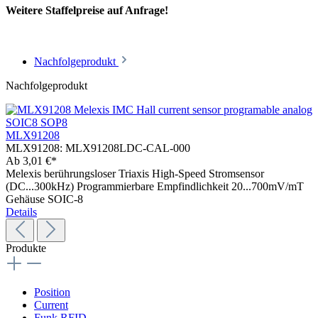
Weitere Staffelpreise auf Anfrage!
Nachfolgeprodukt
Nachfolgeprodukt
MLX91208
MLX91208:
MLX91208LDC-CAL-000
Ab
3,01 €*
Melexis berührungsloser Triaxis High-Speed Stromsensor
(DC...300kHz) Programmierbare Empfindlichkeit 20...700mV/mT
Gehäuse SOIC-8
Details
Produkte
Position
Current
Funk RFID