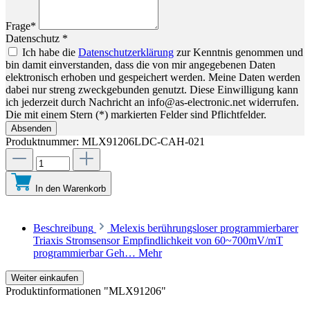
Frage*
Datenschutz *
Ich habe die
Datenschutzerklärung
zur Kenntnis genommen und
bin damit einverstanden, dass die von mir angegebenen Daten
elektronisch erhoben und gespeichert werden. Meine Daten werden
dabei nur streng zweckgebunden genutzt. Diese Einwilligung kann
ich jederzeit durch Nachricht an info@as-electronic.net widerrufen.
Die mit einem Stern (*) markierten Felder sind Pflichtfelder.
Absenden
Produktnummer:
MLX91206LDC-CAH-021
In den Warenkorb
Beschreibung
Melexis berührungsloser programmierbarer
Triaxis Stromsensor Empfindlichkeit von 60~700mV/mT
programmierbar Geh…
Mehr
Weiter einkaufen
Produktinformationen "MLX91206"