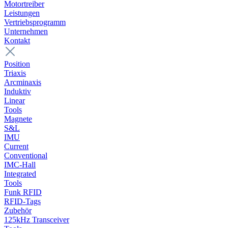
Motortreiber
Leistungen
Vertriebsprogramm
Unternehmen
Kontakt
Position
Triaxis
Arcminaxis
Induktiv
Linear
Tools
Magnete
S&L
IMU
Current
Conventional
IMC-Hall
Integrated
Tools
Funk RFID
RFID-Tags
Zubehör
125kHz Transceiver