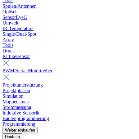
Tools
Spulen/Antennen
Optisch
SensorEyeC
Umwelt
IR-Temperature
Single/Dual-Spot
Array
Tools
Druck
Partikelsensor
PWM/Serial Motortreiber
Projektunterstützung
Projektphasen
Simulation
Magnetismus
Strommessung
Induktive Sensorik
Bauteilprogrammierung
Programmierung
Weiter einkaufen
Deutsch