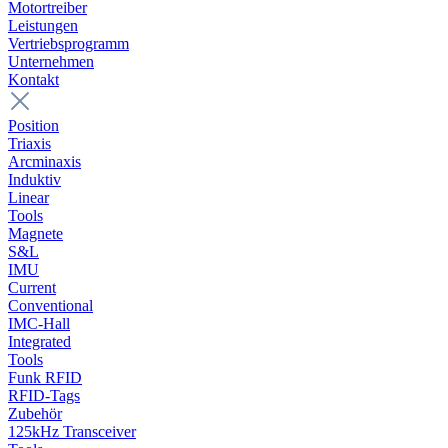
Motortreiber
Leistungen
Vertriebsprogramm
Unternehmen
Kontakt
Position
Triaxis
Arcminaxis
Induktiv
Linear
Tools
Magnete
S&L
IMU
Current
Conventional
IMC-Hall
Integrated
Tools
Funk RFID
RFID-Tags
Zubehör
125kHz Transceiver