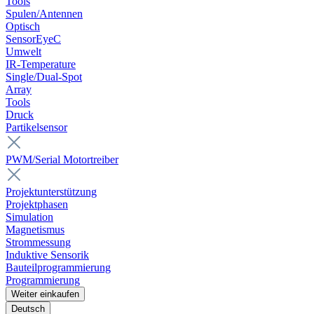
Tools
Spulen/Antennen
Optisch
SensorEyeC
Umwelt
IR-Temperature
Single/Dual-Spot
Array
Tools
Druck
Partikelsensor
PWM/Serial Motortreiber
Projektunterstützung
Projektphasen
Simulation
Magnetismus
Strommessung
Induktive Sensorik
Bauteilprogrammierung
Programmierung
Weiter einkaufen
Deutsch