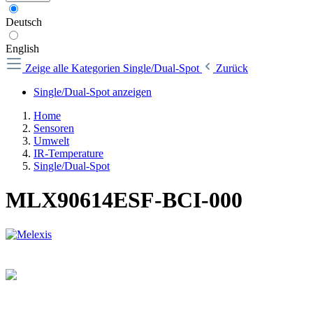
Deutsch
English
Zeige alle Kategorien
Single/Dual-Spot
Zurück
Single/Dual-Spot anzeigen
Home
Sensoren
Umwelt
IR-Temperature
Single/Dual-Spot
MLX90614ESF-BCI-000