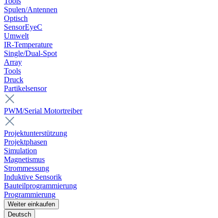
Tools
Spulen/Antennen
Optisch
SensorEyeC
Umwelt
IR-Temperature
Single/Dual-Spot
Array
Tools
Druck
Partikelsensor
PWM/Serial Motortreiber
Projektunterstützung
Projektphasen
Simulation
Magnetismus
Strommessung
Induktive Sensorik
Bauteilprogrammierung
Programmierung
Weiter einkaufen
Deutsch