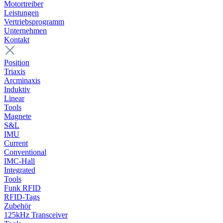
Motortreiber
Leistungen
Vertriebsprogramm
Unternehmen
Kontakt
Position
Triaxis
Arcminaxis
Induktiv
Linear
Tools
Magnete
S&L
IMU
Current
Conventional
IMC-Hall
Integrated
Tools
Funk RFID
RFID-Tags
Zubehör
125kHz Transceiver