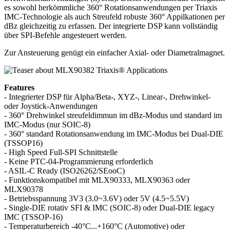
es sowohl herkömmliche 360° Rotationsanwendungen per Triaxis
IMC-Technologie als auch Streufeld robuste 360° Appilkationen per
dBz gleichzeitig zu erfassen. Der integrierte DSP kann vollständig
über SPI-Befehle angesteuert werden.
Zur Ansteuerung genügt ein einfacher Axial- oder Diametralmagnet.
Features
- Integrierter DSP für Alpha/Beta-, XYZ-, Linear-, Drehwinkel-
oder Joystick-Anwendungen
- 360° Drehwinkel streufeldimmun im dBz-Modus und standard im
IMC-Modus (nur SOIC-8)
- 360° standard Rotationsanwendung im IMC-Modus bei Dual-DIE
(TSSOP16)
- High Speed Full-SPI Schnittstelle
- Keine PTC-04-Programmierung erforderlich
- ASIL-C Ready (ISO26262/SEooC)
- Funktionskompatibel mit MLX90333, MLX90363 oder
MLX90378
- Betriebsspannung 3V3 (3.0~3.6V) oder 5V (4.5~5.5V)
- Single-DIE rotativ SFI & IMC (SOIC-8) oder Dual-DIE legacy
IMC (TSSOP-16)
- Temperaturbereich -40°C...+160°C (Automotive) oder