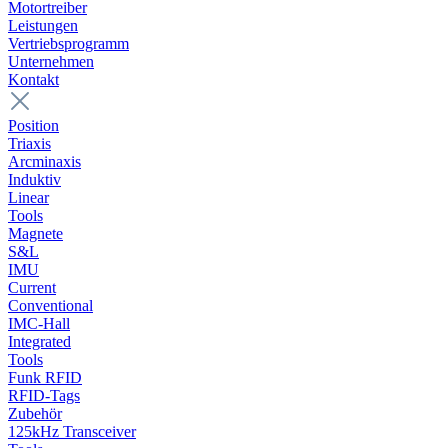
Motortreiber
Leistungen
Vertriebsprogramm
Unternehmen
Kontakt
Position
Triaxis
Arcminaxis
Induktiv
Linear
Tools
Magnete
S&L
IMU
Current
Conventional
IMC-Hall
Integrated
Tools
Funk RFID
RFID-Tags
Zubehör
125kHz Transceiver