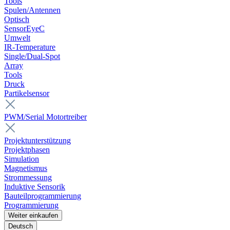
Tools
Spulen/Antennen
Optisch
SensorEyeC
Umwelt
IR-Temperature
Single/Dual-Spot
Array
Tools
Druck
Partikelsensor
PWM/Serial Motortreiber
Projektunterstützung
Projektphasen
Simulation
Magnetismus
Strommessung
Induktive Sensorik
Bauteilprogrammierung
Programmierung
Weiter einkaufen
Deutsch