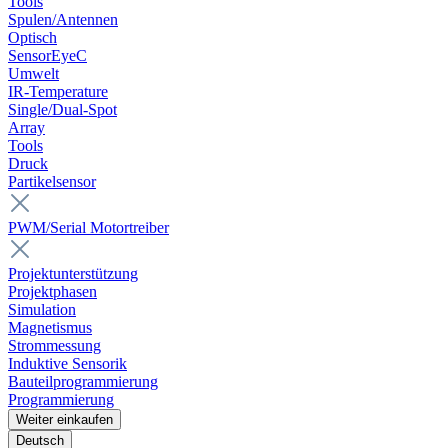
Tools
Spulen/Antennen
Optisch
SensorEyeC
Umwelt
IR-Temperature
Single/Dual-Spot
Array
Tools
Druck
Partikelsensor
PWM/Serial Motortreiber
Projektunterstützung
Projektphasen
Simulation
Magnetismus
Strommessung
Induktive Sensorik
Bauteilprogrammierung
Programmierung
Weiter einkaufen
Deutsch