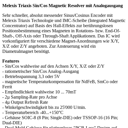
Melexis Triaxis Sin/Cos Magnetic Resolver mit Analogausgang
Sehr schneller, absolut messender Sinus/Cosinus Encoder mit
Melexis Triaxis Technologie und IMC-Scheibe (Integrated Magnetic
Concentrator) auf Basis des Hall-Effekts zur berührungslosen
Positionsbestimmung eines Magneten in Rotations- bzw. End-Of-
Shaft-, Off-Axis oder Through-Shaft Applikationen. Das IC wird
vorkonfiguriert für verschiedene Magnet-Anordnungen wie X/Y,
X/Z oder Z/Y angeboten. Zur Ansteuerung wird ein
Diametralmagnet benötigt.
Features
- Sin/Cos wahlweise auf den Achsen X/Y, X/Z oder Z/Y
- ratiometrischer Sin/Cos Analog-Ausgang
- Betriebsspannung 3,3 oder 5V
- magnetische Temperaturkompensation für NdFeB, SmCo oder
Ferrit
- Empfindlichkeit wahlweise 10 ... 70mT
- 2µ Sampling-Rate pro Achse
- 4µ Output Refresh Rate
- Winkelgeschwindigkeit bis zu 25'000 U/min.
- Temperaturbereich -40...+150°C
- Gehäuse SOIC-8 (8 Pin; Single-DIE) oder TSSOP-16 (16 Pin;
Dual-DIE)
- Dual-Mold Gehäuse für platinenloses "PCB-Less" Design auf