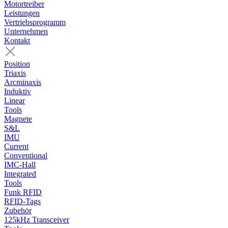
Motortreiber
Leistungen
Vertriebsprogramm
Unternehmen
Kontakt
Position
Triaxis
Arcminaxis
Induktiv
Linear
Tools
Magnete
S&L
IMU
Current
Conventional
IMC-Hall
Integrated
Tools
Funk RFID
RFID-Tags
Zubehör
125kHz Transceiver