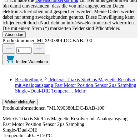
Ich habe die
Datenschutzerklärung
zur Kenntnis genommen und
bin damit einverstanden, dass die von mir angegebenen Daten
elektronisch erhoben und gespeichert werden. Meine Daten werden
dabei nur streng zweckgebunden genutzt. Diese Einwilligung kann
ich jederzeit durch Nachricht an info@as-electronic.net widerrufen.
Die mit einem Stern (*) markierten Felder sind Pflichtfelder.
Absenden
Produktnummer:
MLX90380LDC-BAB-100
In den Warenkorb
Beschreibung
Melexis Triaxis Sin/Cos Magnetic Resolver
mit Analogausgang Fast Motor Position Sensor 2µs Sampling
Single-/Dual-DIE Tempera…
Mehr
Weiter einkaufen
Produktinformationen "MLX90380LDC-BAB-100"
Melexis Triaxis Sin/Cos Magnetic Resolver mit Analogausgang
Fast Motor Position Sensor 2µs Sampling
Single-/Dual-DIE
Temperatur -40...+150°C