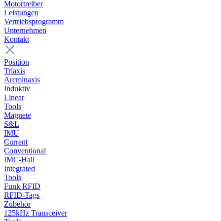
Motortreiber
Leistungen
Vertriebsprogramm
Unternehmen
Kontakt
Position
Triaxis
Arcminaxis
Induktiv
Linear
Tools
Magnete
S&L
IMU
Current
Conventional
IMC-Hall
Integrated
Tools
Funk RFID
RFID-Tags
Zubehör
125kHz Transceiver