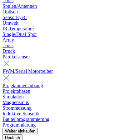
Tools
Spulen/Antennen
Optisch
SensorEyeC
Umwelt
IR-Temperature
Single/Dual-Spot
Array
Tools
Druck
Partikelsensor
PWM/Serial Motortreiber
Projektunterstützung
Projektphasen
Simulation
Magnetismus
Strommessung
Induktive Sensorik
Bauteilprogrammierung
Programmierung
Weiter einkaufen
Deutsch