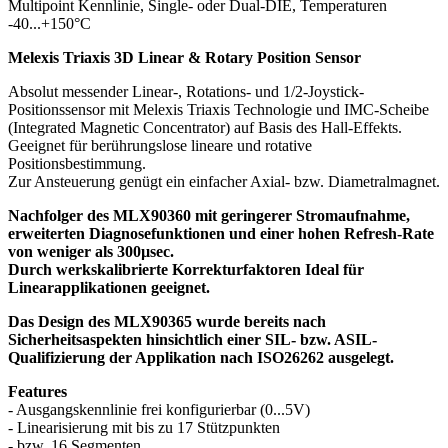
Multipoint Kennlinie, Single- oder Dual-DIE, Temperaturen
-40...+150°C
Melexis Triaxis 3D Linear & Rotary Position Sensor
Absolut messender Linear-, Rotations- und 1/2-Joystick-
Positionssensor mit Melexis Triaxis Technologie und IMC-Scheibe
(Integrated Magnetic Concentrator) auf Basis des Hall-Effekts.
Geeignet für berührungslose lineare und rotative
Positionsbestimmung.
Zur Ansteuerung genügt ein einfacher Axial- bzw. Diametralmagnet.
Nachfolger des MLX90360 mit geringerer Stromaufnahme,
erweiterten Diagnosefunktionen und einer hohen Refresh-Rate
von weniger als 300µsec.
Durch werkskalibrierte Korrekturfaktoren Ideal für
Linearapplikationen geeignet.
Das Design des MLX90365 wurde bereits nach
Sicherheitsaspekten hinsichtlich einer SIL- bzw. ASIL-
Qualifizierung der Applikation nach ISO26262 ausgelegt.
Features
- Ausgangskennlinie frei konfigurierbar (0...5V)
- Linearisierung mit bis zu 17 Stützpunkten
- bzw. 16 Segmenten