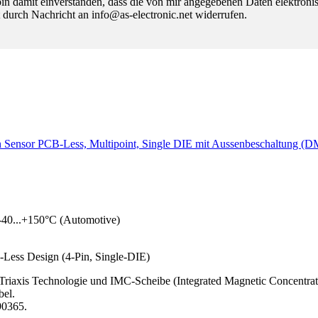
 damit einverstanden, dass die von mir angegebenen Daten elektroni
 durch Nachricht an info@as-electronic.net widerrufen.
on Sensor PCB-Less, Multipoint, Single DIE mit Aussenbeschaltung (
-40...+150°C (Automotive)
-Less Design (4-Pin, Single-DIE)
 Triaxis Technologie und IMC-Scheibe (Integrated Magnetic Concentrato
bel.
90365.