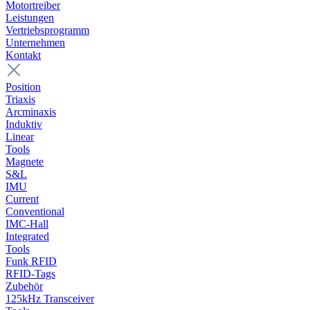
Motortreiber
Leistungen
Vertriebsprogramm
Unternehmen
Kontakt
Position
Triaxis
Arcminaxis
Induktiv
Linear
Tools
Magnete
S&L
IMU
Current
Conventional
IMC-Hall
Integrated
Tools
Funk RFID
RFID-Tags
Zubehör
125kHz Transceiver