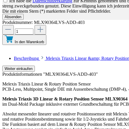
Ich habe die
Datenschutzerklärung
zur Kenntnis genommen und bin
streng zweckgebunden genutzt. Diese Einwilligung kann ich jederzeit
Die mit einem Stern (*) markierten Felder sind Pflichtfelder.
Absenden
Produktnummer:
MLX90364LVS-ADD-403
In den Warenkorb
Beschreibung
Melexis Triaxis Linear &amp; Rotary Positi
Weiter einkaufen
Produktinformationen "MLX90364LVS-ADD-403"
Melexis Triaxis Linear & Rotary Position Sensor
PCB-Less, Multipoint, Single DIE mit Aussenbeschaltung (DMP-4), 
Melexis Triaxis 3D Linear & Rotary Position Sensor MLX90364
im Dual-Mold Package inklusive externer Grundbeschaltung für PCB
Absolut messender linearer und rotativer Positionssensor mit Melexis
und rotative Positionsbestimmung sowie für 1/2-Joysticks und Fahrhe
Die Funktion basiert auf dem Linear & Rotary Position Sensor MLX