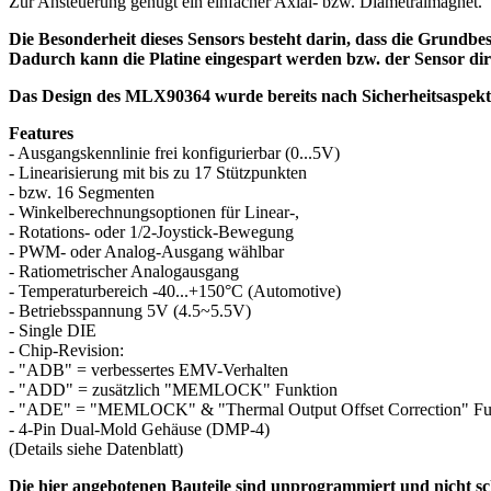
Zur Ansteuerung genügt ein einfacher Axial- bzw. Diametralmagnet.
Die Besonderheit dieses Sensors besteht darin, dass die Grundbe
Dadurch kann die Platine eingespart werden bzw. der Sensor dir
Das Design des MLX90364 wurde bereits nach Sicherheitsaspekten
Features
- Ausgangskennlinie frei konfigurierbar (0...5V)
- Linearisierung mit bis zu 17 Stützpunkten
- bzw. 16 Segmenten
- Winkelberechnungsoptionen für Linear-,
- Rotations- oder 1/2-Joystick-Bewegung
- PWM- oder Analog-Ausgang wählbar
- Ratiometrischer Analogausgang
- Temperaturbereich -40...+150°C (Automotive)
- Betriebsspannung 5V (4.5~5.5V)
- Single DIE
- Chip-Revision:
- "ADB" = verbessertes EMV-Verhalten
- "ADD" = zusätzlich "MEMLOCK" Funktion
- "ADE" = "MEMLOCK" & "Thermal Output Offset Correction" Fu
- 4-Pin Dual-Mold Gehäuse (DMP-4)
(Details siehe Datenblatt)
Die hier angebotenen Bauteile sind unprogrammiert und nicht sc