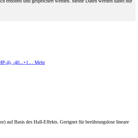
sch erhoben und gespeichert werden. Meine Daten werden dabei nur
DMP-4), -40...+1…
Mehr
r) auf Basis des Hall-Effekts. Geeignet für berührungslose lineare