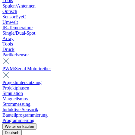
Tools
Spulen/Antennen
Optisch
SensorEyeC
Umwelt
IR-Temperature
Single/Dual-Spot
Array
Tools
Druck
Partikelsensor
PWM/Serial Motortreiber
Projektunterstützung
Projektphasen
Simulation
Magnetismus
Strommessung
Induktive Sensorik
Bauteilprogrammierung
Programmierung
Weiter einkaufen
Deutsch