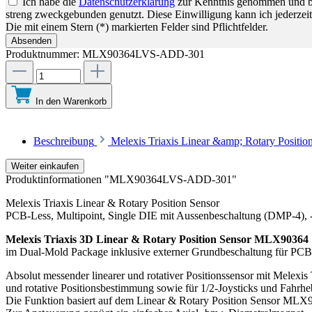
Ich habe die
Datenschutzerklärung
zur Kenntnis genommen und bin
streng zweckgebunden genutzt. Diese Einwilligung kann ich jederzeit
Die mit einem Stern (*) markierten Felder sind Pflichtfelder.
Absenden
Produktnummer:
MLX90364LVS-ADD-301
In den Warenkorb
Beschreibung
Melexis Triaxis Linear &amp; Rotary Positi
Weiter einkaufen
Produktinformationen "MLX90364LVS-ADD-301"
Melexis Triaxis Linear & Rotary Position Sensor
PCB-Less, Multipoint, Single DIE mit Aussenbeschaltung (DMP-4), 
Melexis Triaxis 3D Linear & Rotary Position Sensor MLX90364
im Dual-Mold Package inklusive externer Grundbeschaltung für PCB
Absolut messender linearer und rotativer Positionssensor mit Melexis
und rotative Positionsbestimmung sowie für 1/2-Joysticks und Fahrhe
Die Funktion basiert auf dem Linear & Rotary Position Sensor MLX