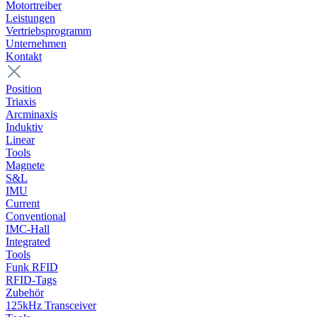
Motortreiber
Leistungen
Vertriebsprogramm
Unternehmen
Kontakt
Position
Triaxis
Arcminaxis
Induktiv
Linear
Tools
Magnete
S&L
IMU
Current
Conventional
IMC-Hall
Integrated
Tools
Funk RFID
RFID-Tags
Zubehör
125kHz Transceiver