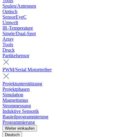
Tools
Spulen/Antennen
Optisch
SensorEyeC
Umwelt
IR-Temperature
Single/Dual-Spot
Array
Tools
Druck
Partikelsensor
PWM/Serial Motortreiber
Projektunterstützung
Projektphasen
Simulation
Magnetismus
Strommessung
Induktive Sensorik
Bauteilprogrammierung
Programmierung
Weiter einkaufen
Deutsch