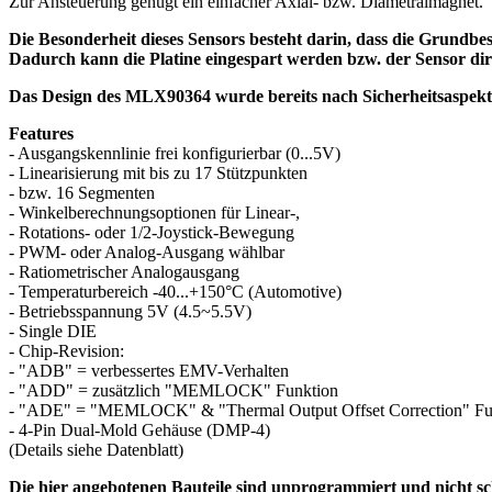
Zur Ansteuerung genügt ein einfacher Axial- bzw. Diametralmagnet.
Die Besonderheit dieses Sensors besteht darin, dass die Grundbe
Dadurch kann die Platine eingespart werden bzw. der Sensor dir
Das Design des MLX90364 wurde bereits nach Sicherheitsaspekten
Features
- Ausgangskennlinie frei konfigurierbar (0...5V)
- Linearisierung mit bis zu 17 Stützpunkten
- bzw. 16 Segmenten
- Winkelberechnungsoptionen für Linear-,
- Rotations- oder 1/2-Joystick-Bewegung
- PWM- oder Analog-Ausgang wählbar
- Ratiometrischer Analogausgang
- Temperaturbereich -40...+150°C (Automotive)
- Betriebsspannung 5V (4.5~5.5V)
- Single DIE
- Chip-Revision:
- "ADB" = verbessertes EMV-Verhalten
- "ADD" = zusätzlich "MEMLOCK" Funktion
- "ADE" = "MEMLOCK" & "Thermal Output Offset Correction" Fu
- 4-Pin Dual-Mold Gehäuse (DMP-4)
(Details siehe Datenblatt)
Die hier angebotenen Bauteile sind unprogrammiert und nicht sc