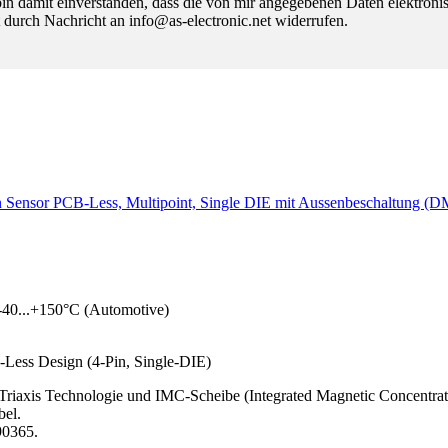
 damit einverstanden, dass die von mir angegebenen Daten elektroni
 durch Nachricht an info@as-electronic.net widerrufen.
on Sensor PCB-Less, Multipoint, Single DIE mit Aussenbeschaltung (
-40...+150°C (Automotive)
-Less Design (4-Pin, Single-DIE)
 Triaxis Technologie und IMC-Scheibe (Integrated Magnetic Concentrato
bel.
90365.