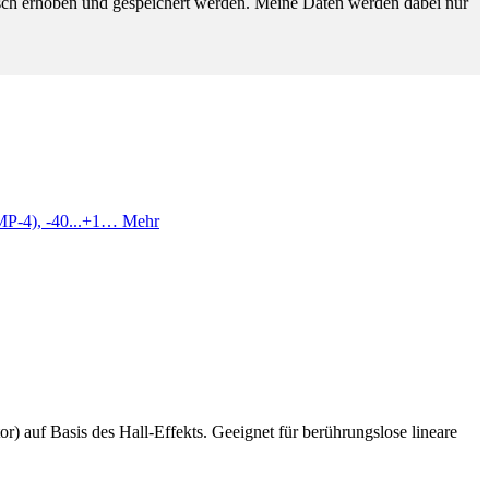
sch erhoben und gespeichert werden. Meine Daten werden dabei nur
DMP-4), -40...+1…
Mehr
r) auf Basis des Hall-Effekts. Geeignet für berührungslose lineare