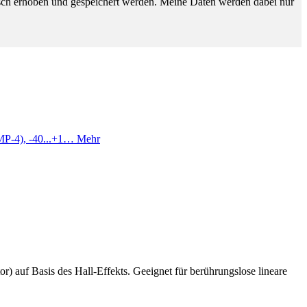
sch erhoben und gespeichert werden. Meine Daten werden dabei nur
DMP-4), -40...+1…
Mehr
r) auf Basis des Hall-Effekts. Geeignet für berührungslose lineare