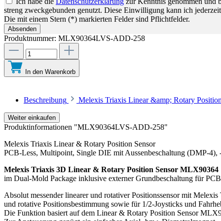
Ich habe die
Datenschutzerklärung
zur Kenntnis genommen und bin
streng zweckgebunden genutzt. Diese Einwilligung kann ich jederzeit
Die mit einem Stern (*) markierten Felder sind Pflichtfelder.
Absenden
Produktnummer:
MLX90364LVS-ADD-258
In den Warenkorb
Beschreibung
Melexis Triaxis Linear &amp; Rotary Positi
Weiter einkaufen
Produktinformationen "MLX90364LVS-ADD-258"
Melexis Triaxis Linear & Rotary Position Sensor
PCB-Less, Multipoint, Single DIE mit Aussenbeschaltung (DMP-4), 
Melexis Triaxis 3D Linear & Rotary Position Sensor MLX90364
im Dual-Mold Package inklusive externer Grundbeschaltung für PCB
Absolut messender linearer und rotativer Positionssensor mit Melexis
und rotative Positionsbestimmung sowie für 1/2-Joysticks und Fahrhe
Die Funktion basiert auf dem Linear & Rotary Position Sensor MLX