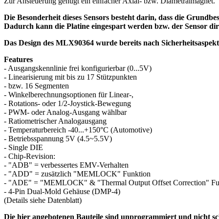
Zur Ansteuerung genügt ein einfacher Axial- bzw. Diametralmagnet.
Die Besonderheit dieses Sensors besteht darin, dass die Grundbe
Dadurch kann die Platine eingespart werden bzw. der Sensor dir
Das Design des MLX90364 wurde bereits nach Sicherheitsaspekten
Features
- Ausgangskennlinie frei konfigurierbar (0...5V)
- Linearisierung mit bis zu 17 Stützpunkten
- bzw. 16 Segmenten
- Winkelberechnungsoptionen für Linear-,
- Rotations- oder 1/2-Joystick-Bewegung
- PWM- oder Analog-Ausgang wählbar
- Ratiometrischer Analogausgang
- Temperaturbereich -40...+150°C (Automotive)
- Betriebsspannung 5V (4.5~5.5V)
- Single DIE
- Chip-Revision:
- "ADB" = verbessertes EMV-Verhalten
- "ADD" = zusätzlich "MEMLOCK" Funktion
- "ADE" = "MEMLOCK" & "Thermal Output Offset Correction" Fu
- 4-Pin Dual-Mold Gehäuse (DMP-4)
(Details siehe Datenblatt)
Die hier angebotenen Bauteile sind unprogrammiert und nicht sc