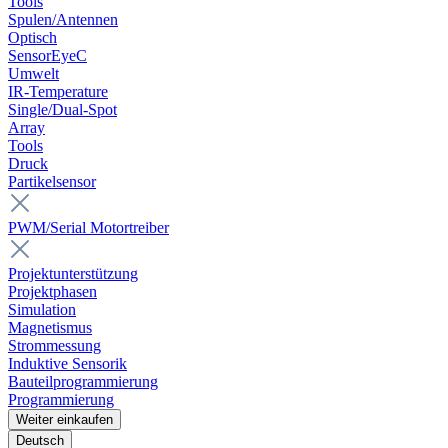
Tools
Spulen/Antennen
Optisch
SensorEyeC
Umwelt
IR-Temperature
Single/Dual-Spot
Array
Tools
Druck
Partikelsensor
PWM/Serial Motortreiber
Projektunterstützung
Projektphasen
Simulation
Magnetismus
Strommessung
Induktive Sensorik
Bauteilprogrammierung
Programmierung
Weiter einkaufen
Deutsch