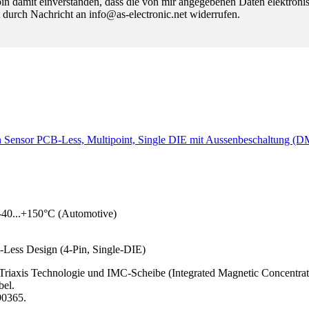
 damit einverstanden, dass die von mir angegebenen Daten elektroni
 durch Nachricht an info@as-electronic.net widerrufen.
on Sensor PCB-Less, Multipoint, Single DIE mit Aussenbeschaltung (
-40...+150°C (Automotive)
-Less Design (4-Pin, Single-DIE)
 Triaxis Technologie und IMC-Scheibe (Integrated Magnetic Concentrato
bel.
90365.