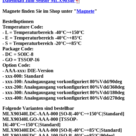
Datenblatt zum Sensor MLX90340
Magnete finden Sie im Shop unter "
Magnete
"
Bestelloptionen
Temperature Code:
- L = Temperaturbereich -40°C~+150°C
- E = Temperaturbereich -40°C~+85°C
- S = Temperaturbereich -20°C~+85°C
Package Code:
- DC = SOIC-8
- GO = TSSOP-16
Option Code:
- AAA-xxx: DIE-Version
- xxx-000: Standard
- xxx-100: Analogausgang vorkonfiguriert 80%Vdd/90deg
- xxx-200: Analogausgang vorkonfiguriert 80%Vdd/360deg
- xxx-300: Analogausgang vorkonfiguriert 80%Vdd/180deg
- xxx-400: Analogausgang vorkonfiguriert 80%Vdd/270deg
Folgende Varianten sind bestellbar
MLX90340LDC-AAA-000 [SO-8|-40°C~+150°C|Standard]
MLX90340LGO-AAA-000 [TSSOP-
16|-40°C~+150°C|Standard]
MLX90340EDC-AAA-000 [SO-8|-40°C~+85°C|Standard]
MLX90340EDC-AAA-100 [SO-8|-40°C~+85°C|90deg]