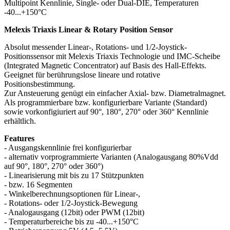
Multipoint Kennlinie, Single- oder Dual-DIE, Temperaturen
-40...+150°C
Melexis Triaxis Linear & Rotary Position Sensor
Absolut messender Linear-, Rotations- und 1/2-Joystick-
Positionssensor mit Melexis Triaxis Technologie und IMC-Scheibe
(Integrated Magnetic Concentrator) auf Basis des Hall-Effekts.
Geeignet für berührungslose lineare und rotative
Positionsbestimmung.
Zur Ansteuerung genügt ein einfacher Axial- bzw. Diametralmagnet.
Als programmierbare bzw. konfigurierbare Variante (Standard)
sowie vorkonfigiuriert auf 90°, 180°, 270° oder 360° Kennlinie
erhältlich.
Features
- Ausgangskennlinie frei konfigurierbar
- alternativ vorprogrammierte Varianten (Analogausgang 80%Vdd
auf 90°, 180°, 270° oder 360°)
- Linearisierung mit bis zu 17 Stützpunkten
- bzw. 16 Segmenten
- Winkelberechnungsoptionen für Linear-,
- Rotations- oder 1/2-Joystick-Bewegung
- Analogausgang (12bit) oder PWM (12bit)
- Temperaturbereiche bis zu -40...+150°C