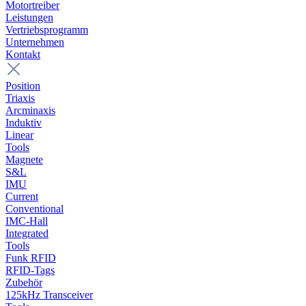
Motortreiber
Leistungen
Vertriebsprogramm
Unternehmen
Kontakt
Position
Triaxis
Arcminaxis
Induktiv
Linear
Tools
Magnete
S&L
IMU
Current
Conventional
IMC-Hall
Integrated
Tools
Funk RFID
RFID-Tags
Zubehör
125kHz Transceiver