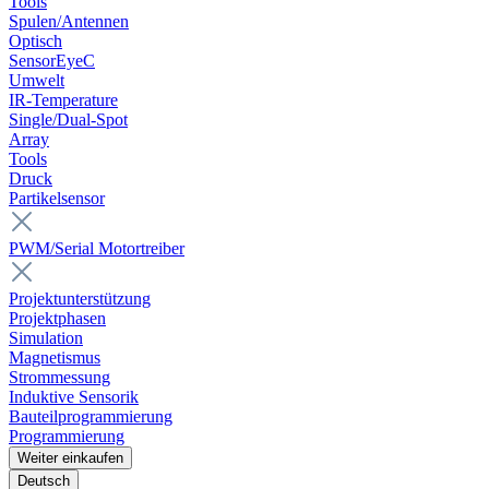
Tools
Spulen/Antennen
Optisch
SensorEyeC
Umwelt
IR-Temperature
Single/Dual-Spot
Array
Tools
Druck
Partikelsensor
PWM/Serial Motortreiber
Projektunterstützung
Projektphasen
Simulation
Magnetismus
Strommessung
Induktive Sensorik
Bauteilprogrammierung
Programmierung
Weiter einkaufen
Deutsch