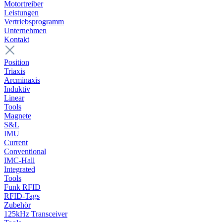
Motortreiber
Leistungen
Vertriebsprogramm
Unternehmen
Kontakt
Position
Triaxis
Arcminaxis
Induktiv
Linear
Tools
Magnete
S&L
IMU
Current
Conventional
IMC-Hall
Integrated
Tools
Funk RFID
RFID-Tags
Zubehör
125kHz Transceiver