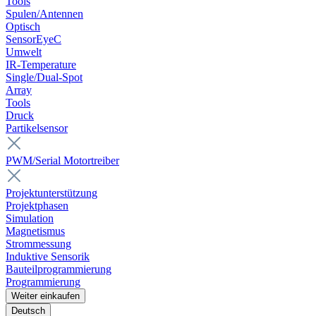
Tools
Spulen/Antennen
Optisch
SensorEyeC
Umwelt
IR-Temperature
Single/Dual-Spot
Array
Tools
Druck
Partikelsensor
PWM/Serial Motortreiber
Projektunterstützung
Projektphasen
Simulation
Magnetismus
Strommessung
Induktive Sensorik
Bauteilprogrammierung
Programmierung
Weiter einkaufen
Deutsch