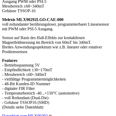
Ausgang PWM oder PSI-5
Messbereich ±60~340mT
Gehäuse TSSOP-16
Melexis MLX90292LGO-CAE-000
voll redundanter berührungsloser, programmierbarer Linearsensor
mit PWM oder PSI-5 Ausgang.
Sensor auf Basis des Hall-Effekts zur kontaktlosen
Magnetfeldmessung im Bereich von 60mT bis 340mT.
Breites Anwendungsspektrum wie z.B. linearer oder rotativer
Positionssensor.
Features
- Betriebsspannung 5V
- Empfindlichkeit ±30~170mT
- Messbereich ±60~340mT
- vielfältige Programmiermöglichkeiten
- 48-Bit Kunden-ID Nummer
- digitaler FIR Filter
- Temperaturbereich -40...+150°C (automotive)
- voll Redundant (Dual-Die)
- Gehäuse TSSOP16 (SMD)
(Details siehe Datenblatt)
Datenblatt zum MLX90292