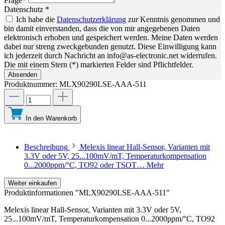
Frage*
Datenschutz *
Ich habe die
Datenschutzerklärung
zur Kenntnis genommen und
bin damit einverstanden, dass die von mir angegebenen Daten
elektronisch erhoben und gespeichert werden. Meine Daten werden
dabei nur streng zweckgebunden genutzt. Diese Einwilligung kann
ich jederzeit durch Nachricht an info@as-electronic.net widerrufen.
Die mit einem Stern (*) markierten Felder sind Pflichtfelder.
Absenden
Produktnummer:
MLX90290LSE-AAA-511
In den Warenkorb
Beschreibung
Melexis linear Hall-Sensor, Varianten mit
3.3V oder 5V, 25...100mV/mT, Temperaturkompensation
0...2000ppm/°C, TO92 oder TSOT…
Mehr
Weiter einkaufen
Produktinformationen "MLX90290LSE-AAA-511"
Melexis linear Hall-Sensor, Varianten mit 3.3V oder 5V,
25...100mV/mT, Temperaturkompensation 0...2000ppm/°C, TO92