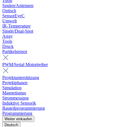
Tools
Spulen/Antennen
Optisch
SensorEyeC
Umwelt
IR-Temperature
Single/Dual-Spot
Array
Tools
Druck
Partikelsensor
PWM/Serial Motortreiber
Projektunterstützung
Projektphasen
Simulation
Magnetismus
Strommessung
Induktive Sensorik
Bauteilprogrammierung
Programmierung
Weiter einkaufen
Deutsch