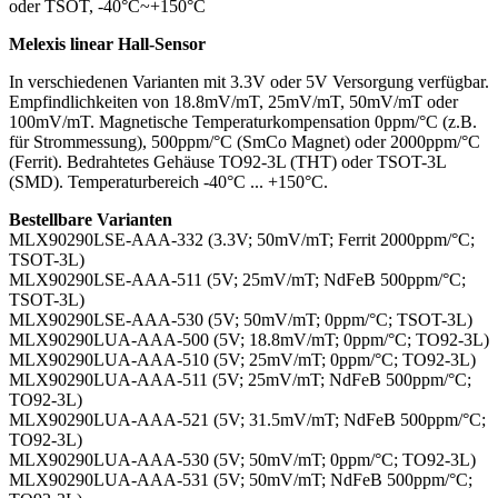
oder TSOT, -40°C~+150°C
Melexis linear Hall-Sensor
In verschiedenen Varianten mit 3.3V oder 5V Versorgung verfügbar.
Empfindlichkeiten von 18.8mV/mT, 25mV/mT, 50mV/mT oder
100mV/mT. Magnetische Temperaturkompensation 0ppm/°C (z.B.
für Strommessung), 500ppm/°C (SmCo Magnet) oder 2000ppm/°C
(Ferrit). Bedrahtetes Gehäuse TO92-3L (THT) oder TSOT-3L
(SMD). Temperaturbereich -40°C ... +150°C.
Bestellbare Varianten
MLX90290LSE-AAA-332 (3.3V; 50mV/mT; Ferrit 2000ppm/°C;
TSOT-3L)
MLX90290LSE-AAA-511 (5V; 25mV/mT; NdFeB 500ppm/°C;
TSOT-3L)
MLX90290LSE-AAA-530 (5V; 50mV/mT; 0ppm/°C; TSOT-3L)
MLX90290LUA-AAA-500 (5V; 18.8mV/mT; 0ppm/°C; TO92-3L)
MLX90290LUA-AAA-510 (5V; 25mV/mT; 0ppm/°C; TO92-3L)
MLX90290LUA-AAA-511 (5V; 25mV/mT; NdFeB 500ppm/°C;
TO92-3L)
MLX90290LUA-AAA-521 (5V; 31.5mV/mT; NdFeB 500ppm/°C;
TO92-3L)
MLX90290LUA-AAA-530 (5V; 50mV/mT; 0ppm/°C; TO92-3L)
MLX90290LUA-AAA-531 (5V; 50mV/mT; NdFeB 500ppm/°C;