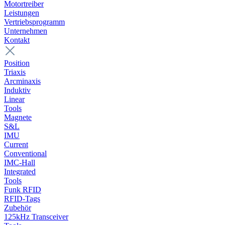
Motortreiber
Leistungen
Vertriebsprogramm
Unternehmen
Kontakt
Position
Triaxis
Arcminaxis
Induktiv
Linear
Tools
Magnete
S&L
IMU
Current
Conventional
IMC-Hall
Integrated
Tools
Funk RFID
RFID-Tags
Zubehör
125kHz Transceiver