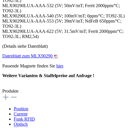
TO92-3L)
MLX90290LUA-AAA-532 (5V; 50mV/mT; Ferrit 2000ppm/°C;
TO92-3L)
MLX90290LUA-AAA-540 (5V; 100mV/mT; 0ppm/°C; TO92-3L)
MLX90290LUA-AAA-553 (5V; 39mV/mT; NdFeB 650ppm/°C;
TO92-3L)
MLX90290LUA-AAA-622 (5V; 31.5mV/mT; Ferrit 2000ppm/°C;
TO92-3L; RM2,54)
(Details siehe Datenblatt)
Datenblatt zum MLX90290
Passende Magnete finden Sie
hier
.
Weitere Varianten & Staffelpreise auf Anfrage !
Produkte
Position
Current
Funk RFID
Optisch