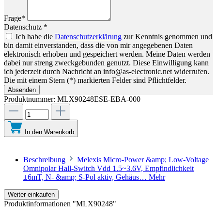
Frage*
Datenschutz *
Ich habe die
Datenschutzerklärung
zur Kenntnis genommen und
bin damit einverstanden, dass die von mir angegebenen Daten
elektronisch erhoben und gespeichert werden. Meine Daten werden
dabei nur streng zweckgebunden genutzt. Diese Einwilligung kann
ich jederzeit durch Nachricht an info@as-electronic.net widerrufen.
Die mit einem Stern (*) markierten Felder sind Pflichtfelder.
Absenden
Produktnummer:
MLX90248ESE-EBA-000
In den Warenkorb
Beschreibung
Melexis Micro-Power &amp; Low-Voltage
Omnipolar Hall-Switch Vdd 1.5~3.6V, Empfindlichkeit
±6mT, N- &amp; S-Pol aktiv, Gehäus…
Mehr
Weiter einkaufen
Produktinformationen "MLX90248"