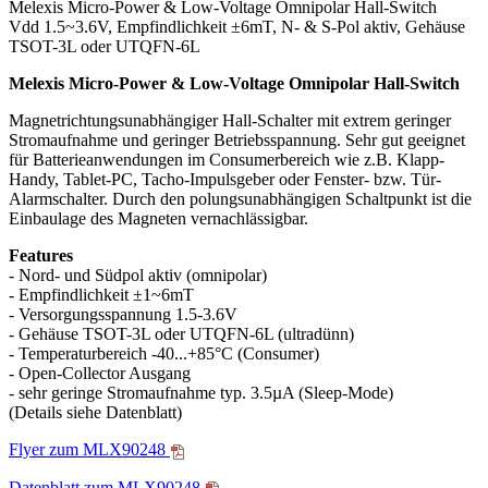
Melexis Micro-Power & Low-Voltage Omnipolar Hall-Switch
Vdd 1.5~3.6V, Empfindlichkeit ±6mT, N- & S-Pol aktiv, Gehäuse
TSOT-3L oder UTQFN-6L
Melexis Micro-Power & Low-Voltage Omnipolar Hall-Switch
Magnetrichtungsunabhängiger Hall-Schalter mit extrem geringer
Stromaufnahme und geringer Betriebsspannung. Sehr gut geeignet
für Batterieanwendungen im Consumerbereich wie z.B. Klapp-
Handy, Tablet-PC, Tacho-Impulsgeber oder Fenster- bzw. Tür-
Alarmschalter. Durch den polungsunabhängigen Schaltpunkt ist die
Einbaulage des Magneten vernachlässigbar.
Features
- Nord- und Südpol aktiv (omnipolar)
- Empfindlichkeit ±1~6mT
- Versorgungsspannung 1.5-3.6V
- Gehäuse TSOT-3L oder UTQFN-6L (ultradünn)
- Temperaturbereich -40...+85°C (Consumer)
- Open-Collector Ausgang
- sehr geringe Stromaufnahme typ. 3.5µA (Sleep-Mode)
(Details siehe Datenblatt)
Flyer zum MLX90248
Datenblatt zum MLX90248