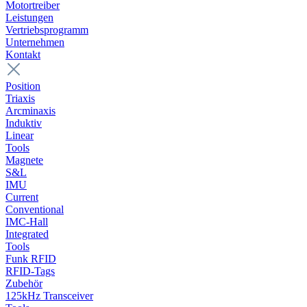
Motortreiber
Leistungen
Vertriebsprogramm
Unternehmen
Kontakt
Position
Triaxis
Arcminaxis
Induktiv
Linear
Tools
Magnete
S&L
IMU
Current
Conventional
IMC-Hall
Integrated
Tools
Funk RFID
RFID-Tags
Zubehör
125kHz Transceiver