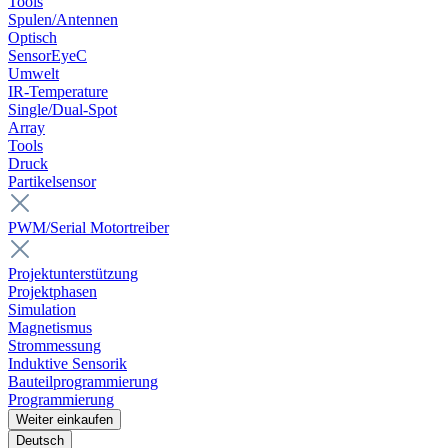
Tools
Spulen/Antennen
Optisch
SensorEyeC
Umwelt
IR-Temperature
Single/Dual-Spot
Array
Tools
Druck
Partikelsensor
PWM/Serial Motortreiber
Projektunterstützung
Projektphasen
Simulation
Magnetismus
Strommessung
Induktive Sensorik
Bauteilprogrammierung
Programmierung
Weiter einkaufen
Deutsch