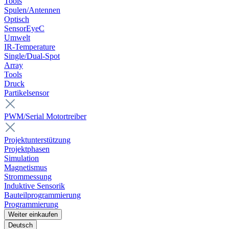
Tools
Spulen/Antennen
Optisch
SensorEyeC
Umwelt
IR-Temperature
Single/Dual-Spot
Array
Tools
Druck
Partikelsensor
PWM/Serial Motortreiber
Projektunterstützung
Projektphasen
Simulation
Magnetismus
Strommessung
Induktive Sensorik
Bauteilprogrammierung
Programmierung
Weiter einkaufen
Deutsch