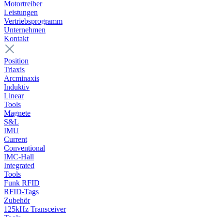
Motortreiber
Leistungen
Vertriebsprogramm
Unternehmen
Kontakt
Position
Triaxis
Arcminaxis
Induktiv
Linear
Tools
Magnete
S&L
IMU
Current
Conventional
IMC-Hall
Integrated
Tools
Funk RFID
RFID-Tags
Zubehör
125kHz Transceiver