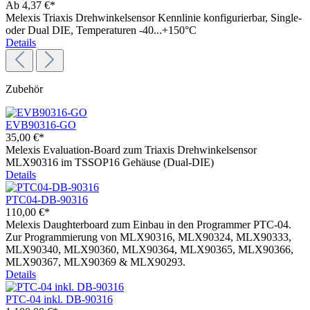
Ab
4,37 €*
Melexis Triaxis Drehwinkelsensor Kennlinie konfigurierbar, Single-
oder Dual DIE, Temperaturen -40...+150°C
Details
Zubehör
EVB90316-GO
35,00 €*
Melexis Evaluation-Board zum Triaxis Drehwinkelsensor
MLX90316 im TSSOP16 Gehäuse (Dual-DIE)
Details
PTC04-DB-90316
110,00 €*
Melexis Daughterboard zum Einbau in den Programmer PTC-04.
Zur Programmierung von MLX90316, MLX90324, MLX90333,
MLX90340, MLX90360, MLX90364, MLX90365, MLX90366,
MLX90367, MLX90369 & MLX90293.
Details
PTC-04 inkl. DB-90316