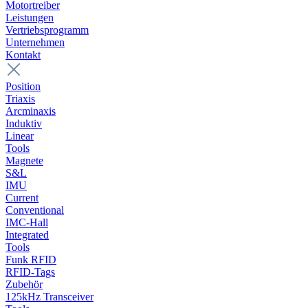
Motortreiber
Leistungen
Vertriebsprogramm
Unternehmen
Kontakt
Position
Triaxis
Arcminaxis
Induktiv
Linear
Tools
Magnete
S&L
IMU
Current
Conventional
IMC-Hall
Integrated
Tools
Funk RFID
RFID-Tags
Zubehör
125kHz Transceiver