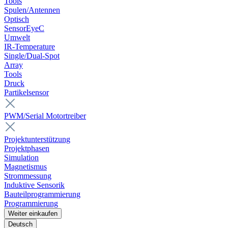
Tools
Spulen/Antennen
Optisch
SensorEyeC
Umwelt
IR-Temperature
Single/Dual-Spot
Array
Tools
Druck
Partikelsensor
PWM/Serial Motortreiber
Projektunterstützung
Projektphasen
Simulation
Magnetismus
Strommessung
Induktive Sensorik
Bauteilprogrammierung
Programmierung
Weiter einkaufen
Deutsch