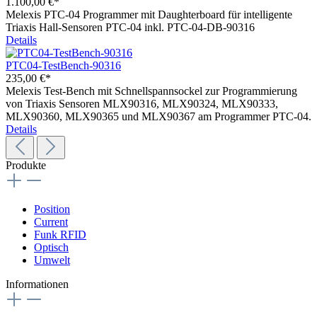
1.100,00 €*
Melexis PTC-04 Programmer mit Daughterboard für intelligente
Triaxis Hall-Sensoren PTC-04 inkl. PTC-04-DB-90316
Details
PTC04-TestBench-90316
235,00 €*
Melexis Test-Bench mit Schnellspannsockel zur Programmierung
von Triaxis Sensoren MLX90316, MLX90324, MLX90333,
MLX90360, MLX90365 und MLX90367 am Programmer PTC-04.
Details
Produkte
Position
Current
Funk RFID
Optisch
Umwelt
Informationen