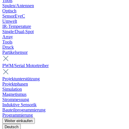
Tools
Spulen/Antennen
Optisch
SensorEyeC
Umwelt
IR-Temperature
Single/Dual-Spot
Array
Tools
Druck
Partikelsensor
PWM/Serial Motortreiber
Projektunterstützung
Projektphasen
Simulation
Magnetismus
Strommessung
Induktive Sensorik
Bauteilprogrammierung
Programmierung
Weiter einkaufen
Deutsch