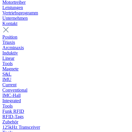
Motortreiber
Leistungen
Vertriebsprogramm
Unternehmen
Kontakt
Position
Triaxis
Arcminaxis
Induktiv
Linear
Tools
Magnete
S&L
IMU
Current
Conventional
IMC-Hall
Integrated
Tools
Funk RFID
RFID-Tags
Zubehör
125kHz Transceiver