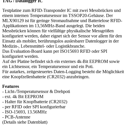
TAG / Datalogger IC
Testplatine zum RFID-Transponder IC mit zwei Messbrücken und
einem internen Temperatursensor im TSSOP20-Gehäuse. Der
MLX90129 ist für geringe Stromaufnahme und Batterielose RFID-
Applikationen im 13,56MHz-Band ausgelegt. Die beiden
Messbrücken können für vielfältige physikalische Messgrößen
konfiguriert werden, daher eignet sich der Sensor vor allem für den
Einsatz als mobiler, berührungslos auslesbarer Datenlogger in der
Medizin-, Lebensmittel- oder Logistikbranche.
Das Evaluation-Board kann per ISO15693 RFID oder SPI
konfiguriert werden.
Auf der Platine befindet sich ein externes 4k-Bit EEPROM sowie
ein Lichtsensor, ein Temperatursensor und ein Poti.
Für autarkes, zeitgesteuertes Daten-Logging besteht die Möglichkeit
eine Knopfzellenbatterie (CR2032) anzubringen.
Features
- Licht-/Temperatursensor & Drehpoti
- ext. 4k Bit EEPROM
- Halter für Knopfbatterie (CR2032)
- per RFID oder SPI konfigurierbar
- ISO-15693, 13.56MHz
- PCB-Antenne
(Details siehe Datenblatt)