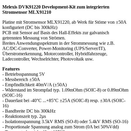
Melexis DVK91220 Development-Kit zum integrierten
Stromsensor MLX91210
Platine mit Stromsensor MLX91220, ab Werk für Stöme von ±50A
konfiguriert (DC bis 300kHz)
PCB mit Sensor auf Basis des Hall-Effekts zur galvanisch
getrennten Messung von Strömen.
Breites Anwendungsspektrum in der Strommessung wie z.B.
AC/DC-Converter, Power-Monitoring (UPS/Server/IT),
Überstromerkennung, Motorcontroller, Hybridfahrzeuge,
Ladecontroller, Wechselrichter, Photovoltaik usw.
Features
- Betriebsspannung 5V
- Messbereich ±50A
- Empfindlichkeit 40mV/A (±50A)
- Widerstand im Strompfad typ. 1.09mOhm (SOIC-8) or 0.89mOhm
(SOIC-16)
- Dauerlast bei -40°C ...+85°C ±25A (SOIC-8) resp. ±30A (SOIC-
16)
- Bandbreite DC bis 300kHz
- Reaktionszeit typ. 2µs
- Isolationsspannung 3.5kV RMS (SO-8) oder 5.4kV RMS (SO-16)
- Proportionale Spannung analog zum Strom (0A bei 50%Vdd)