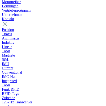
Motortreiber
Leistungen
Vertriebsprogramm
Unternehmen
Kontakt
Position
Triaxis
Arcminaxis
Induktiv
Linear
Tools
Magnete
S&L
IMU
Current
Conventional
IMC-Hall
Integrated
Tools
Funk RFID
RFID-Tags
Zubehör
125kHz Transceiver