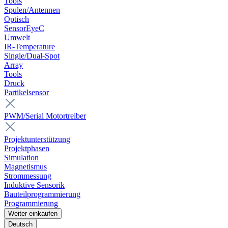
Tools
Spulen/Antennen
Optisch
SensorEyeC
Umwelt
IR-Temperature
Single/Dual-Spot
Array
Tools
Druck
Partikelsensor
PWM/Serial Motortreiber
Projektunterstützung
Projektphasen
Simulation
Magnetismus
Strommessung
Induktive Sensorik
Bauteilprogrammierung
Programmierung
Weiter einkaufen
Deutsch