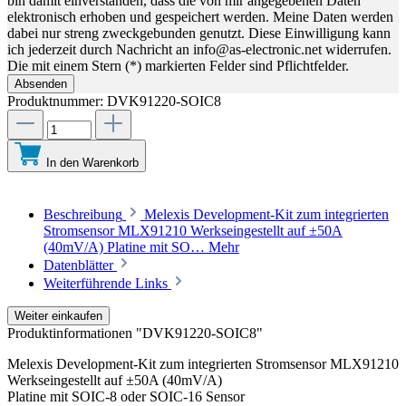
bin damit einverstanden, dass die von mir angegebenen Daten
elektronisch erhoben und gespeichert werden. Meine Daten werden
dabei nur streng zweckgebunden genutzt. Diese Einwilligung kann
ich jederzeit durch Nachricht an info@as-electronic.net widerrufen.
Die mit einem Stern (*) markierten Felder sind Pflichtfelder.
Absenden
Produktnummer:
DVK91220-SOIC8
In den Warenkorb
Beschreibung
Melexis Development-Kit zum integrierten
Stromsensor MLX91210 Werkseingestellt auf ±50A
(40mV/A) Platine mit SO…
Mehr
Datenblätter
Weiterführende Links
Weiter einkaufen
Produktinformationen "DVK91220-SOIC8"
Melexis Development-Kit zum integrierten Stromsensor MLX91210
Werkseingestellt auf ±50A (40mV/A)
Platine mit SOIC-8 oder SOIC-16 Sensor