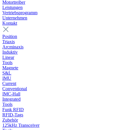
Motortreiber
Leistungen
Vertriebsprogramm
Unternehmen
Kontakt
Position
Triaxis
Arcminaxis
Induktiv
Linear
Tools
Magnete
S&L
IMU
Current
Conventional
IMC-Hall
Integrated
Tools
Funk RFID
RFID-Tags
Zubehör
125kHz Transceiver