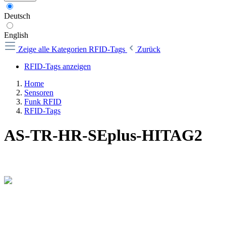
Deutsch
English
Zeige alle Kategorien
RFID-Tags
Zurück
RFID-Tags anzeigen
Home
Sensoren
Funk RFID
RFID-Tags
AS-TR-HR-SEplus-HITAG2