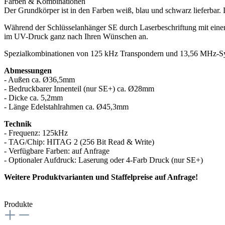
Farben & Kombinationen
Der Grundkörper ist in den Farben weiß, blau und schwarz lieferbar. 
Während der Schlüsselanhänger SE durch Laserbeschriftung mit einer
im UV-Druck ganz nach Ihren Wünschen an.
Spezialkombinationen von 125 kHz Transpondern und 13,56 MHz-Sy
Abmessungen
- Außen ca. Ø36,5mm
- Bedruckbarer Innenteil (nur SE+) ca. Ø28mm
- Dicke ca. 5,2mm
- Länge Edelstahlrahmen ca. Ø45,3mm
Technik
- Frequenz: 125kHz
- TAG/Chip: HITAG 2 (256 Bit Read & Write)
- Verfügbare Farben: auf Anfrage
- Optionaler Aufdruck: Laserung oder 4-Farb Druck (nur SE+)
Weitere Produktvarianten und Staffelpreise auf Anfrage!
Produkte