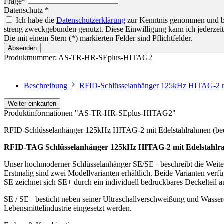
Frage*
Datenschutz *
Ich habe die
Datenschutzerklärung
zur Kenntnis genommen und bin
streng zweckgebunden genutzt. Diese Einwilligung kann ich jederzeit
Die mit einem Stern (*) markierten Felder sind Pflichtfelder.
Absenden
Produktnummer:
AS-TR-HR-SEplus-HITAG2
Beschreibung
RFID-Schlüsselanhänger 125kHz HITAG-2 mi
Weiter einkaufen
Produktinformationen "AS-TR-HR-SEplus-HITAG2"
RFID-Schlüsselanhänger 125kHz HITAG-2 mit Edelstahlrahmen (be
RFID-TAG Schlüsselanhänger 125kHz HITAG-2 mit Edelstahlr
Unser hochmoderner Schlüsselanhänger SE/SE+ beschreibt die Weite
Erstmalig sind zwei Modellvarianten erhältlich. Beide Varianten ver
SE zeichnet sich SE+ durch ein individuell bedruckbares Deckelteil au
SE / SE+ besticht neben seiner Ultraschallverschweißung und Wasser
Lebensmittelindustrie eingesetzt werden.