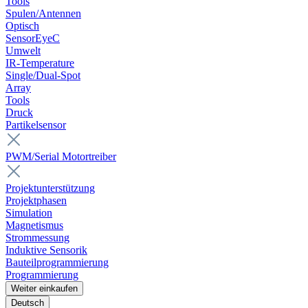
Tools
Spulen/Antennen
Optisch
SensorEyeC
Umwelt
IR-Temperature
Single/Dual-Spot
Array
Tools
Druck
Partikelsensor
PWM/Serial Motortreiber
Projektunterstützung
Projektphasen
Simulation
Magnetismus
Strommessung
Induktive Sensorik
Bauteilprogrammierung
Programmierung
Weiter einkaufen
Deutsch