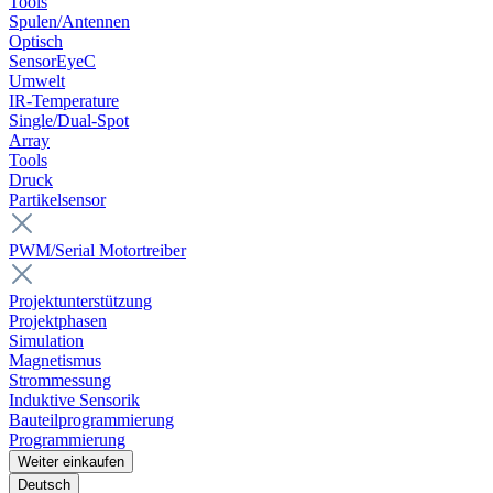
Tools
Spulen/Antennen
Optisch
SensorEyeC
Umwelt
IR-Temperature
Single/Dual-Spot
Array
Tools
Druck
Partikelsensor
PWM/Serial Motortreiber
Projektunterstützung
Projektphasen
Simulation
Magnetismus
Strommessung
Induktive Sensorik
Bauteilprogrammierung
Programmierung
Weiter einkaufen
Deutsch