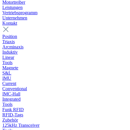
Motortreiber
Leistungen
Vertriebsprogramm
Unternehmen
Kontakt
Position
Triaxis
Arcminaxis
Induktiv
Linear
Tools
Magnete
S&L
IMU
Current
Conventional
IMC-Hall
Integrated
Tools
Funk RFID
RFID-Tags
Zubehör
125kHz Transceiver