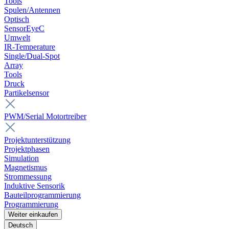
Tools
Spulen/Antennen
Optisch
SensorEyeC
Umwelt
IR-Temperature
Single/Dual-Spot
Array
Tools
Druck
Partikelsensor
PWM/Serial Motortreiber
Projektunterstützung
Projektphasen
Simulation
Magnetismus
Strommessung
Induktive Sensorik
Bauteilprogrammierung
Programmierung
Weiter einkaufen
Deutsch