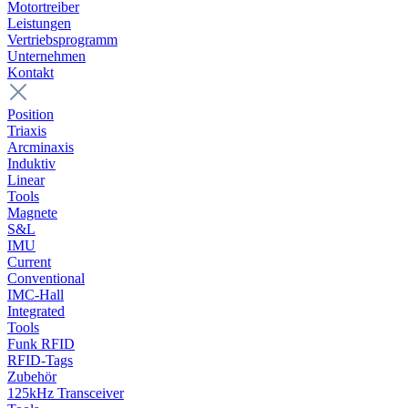
Motortreiber
Leistungen
Vertriebsprogramm
Unternehmen
Kontakt
Position
Triaxis
Arcminaxis
Induktiv
Linear
Tools
Magnete
S&L
IMU
Current
Conventional
IMC-Hall
Integrated
Tools
Funk RFID
RFID-Tags
Zubehör
125kHz Transceiver