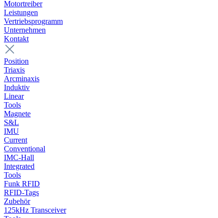
Motortreiber
Leistungen
Vertriebsprogramm
Unternehmen
Kontakt
Position
Triaxis
Arcminaxis
Induktiv
Linear
Tools
Magnete
S&L
IMU
Current
Conventional
IMC-Hall
Integrated
Tools
Funk RFID
RFID-Tags
Zubehör
125kHz Transceiver