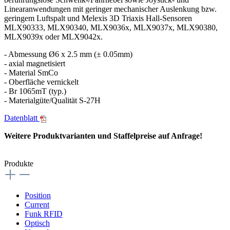
Linearanwendungen mit geringer mechanischer Auslenkung bzw.
geringem Luftspalt und Melexis 3D Triaxis Hall-Sensoren
MLX90333, MLX90340, MLX9036x, MLX9037x, MLX90380,
MLX9039x oder MLX9042x.
- Abmessung Ø6 x 2.5 mm (± 0.05mm)
- axial magnetisiert
- Material SmCo
- Oberfläche vernickelt
- Br 1065mT (typ.)
- Materialgüte/Qualität S-27H
Datenblatt
Weitere Produktvarianten und Staffelpreise auf Anfrage!
Produkte
Position
Current
Funk RFID
Optisch