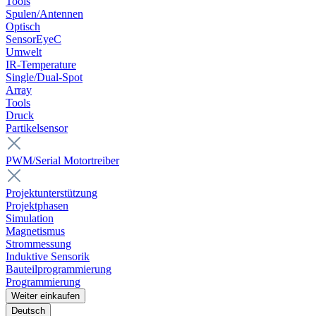
Tools
Spulen/Antennen
Optisch
SensorEyeC
Umwelt
IR-Temperature
Single/Dual-Spot
Array
Tools
Druck
Partikelsensor
PWM/Serial Motortreiber
Projektunterstützung
Projektphasen
Simulation
Magnetismus
Strommessung
Induktive Sensorik
Bauteilprogrammierung
Programmierung
Weiter einkaufen
Deutsch