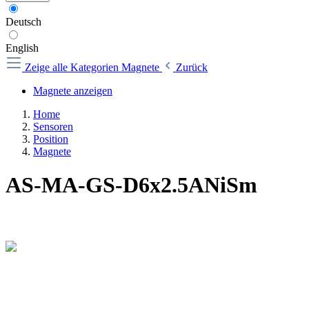
Deutsch
English
Zeige alle Kategorien
Magnete
Zurück
Magnete anzeigen
Home
Sensoren
Position
Magnete
AS-MA-GS-D6x2.5ANiSm