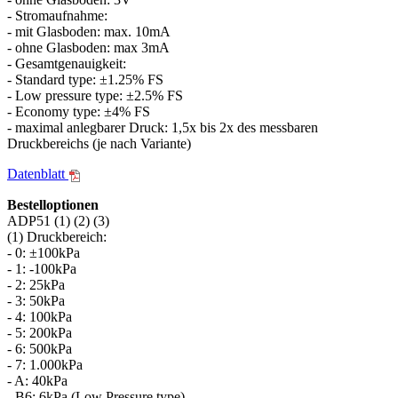
- Stromaufnahme:
- mit Glasboden: max. 10mA
- ohne Glasboden: max 3mA
- Gesamtgenauigkeit:
- Standard type: ±1.25% FS
- Low pressure type: ±2.5% FS
- Economy type: ±4% FS
- maximal anlegbarer Druck: 1,5x bis 2x des messbaren
Druckbereichs (je nach Variante)
Datenblatt
Bestelloptionen
ADP51 (1) (2) (3)
(1) Druckbereich:
- 0: ±100kPa
- 1: -100kPa
- 2: 25kPa
- 3: 50kPa
- 4: 100kPa
- 5: 200kPa
- 6: 500kPa
- 7: 1.000kPa
- A: 40kPa
- B6: 6kPa (Low Pressure type)