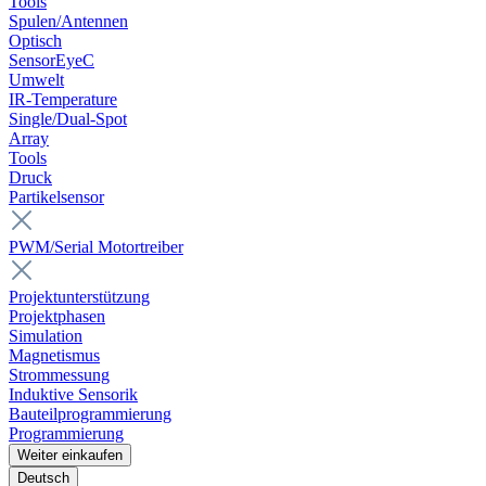
Tools
Spulen/Antennen
Optisch
SensorEyeC
Umwelt
IR-Temperature
Single/Dual-Spot
Array
Tools
Druck
Partikelsensor
PWM/Serial Motortreiber
Projektunterstützung
Projektphasen
Simulation
Magnetismus
Strommessung
Induktive Sensorik
Bauteilprogrammierung
Programmierung
Weiter einkaufen
Deutsch