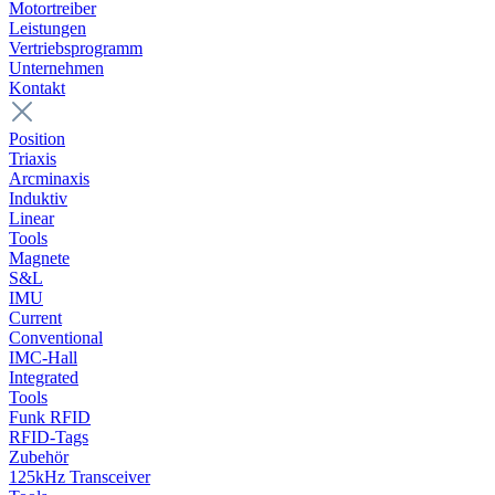
Motortreiber
Leistungen
Vertriebsprogramm
Unternehmen
Kontakt
Position
Triaxis
Arcminaxis
Induktiv
Linear
Tools
Magnete
S&L
IMU
Current
Conventional
IMC-Hall
Integrated
Tools
Funk RFID
RFID-Tags
Zubehör
125kHz Transceiver